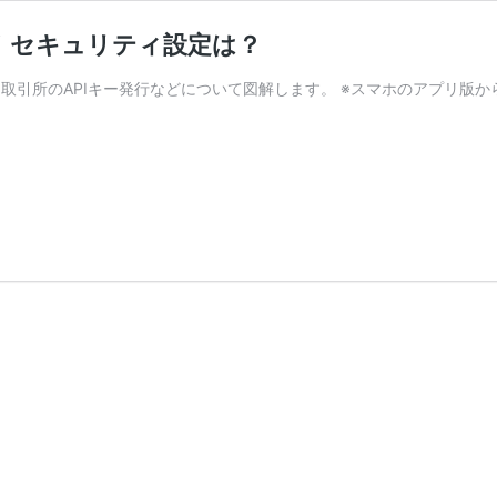
引所！セキュリティ設定は？
ト）取引所のAPIキー発行などについて図解します。 ※スマホのアプリ版
I
et)