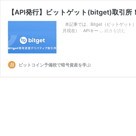
【API発行】ビットゲット(bitget)取
本記事では、Bitget（ビットゲッ
【AP
月現在） APIキー …
続きを読む
発
行】
ビ
ッ
ト
ビットコイン予備校で暗号資産を学ぶ
ゲ
ッ
ト
(bitg
取
引
所！
セ
キ
ュ
リ