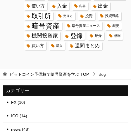
入金
出金
使い方
内容
取引所
投資
投資戦略
売り方
暗号資産
暗号資産ニュース
概要
登録
機関投資家
紹介
規制
週間まとめ
買い方
購入
ビットコイン予備校で暗号資産を学ぶ
TOP
dog
カテゴリー
FX (10)
ICO (14)
news (48)