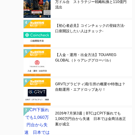
万ドル台 ストラテジー戦略転換と110億円
流出
【初心者必見】コインチェックの登録方法-
口座開設したい人はチェック-
【入金・運用・出金方法】TOUAREG
GLOBAL（トゥアレググローバル）
GRVT(グラビティ)取引所の概要や特徴は？
自動運用・エアドロップあり！
2026年7月第3週｜BTCはCPI下振れでも
1,060万円台から失速 日本では金商法改正
案が成立