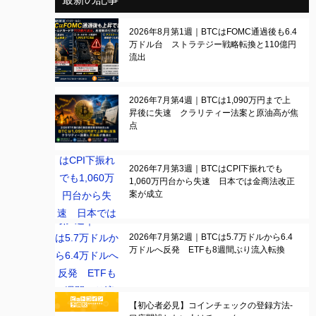
2026年8月第1週｜BTCはFOMC通過後も6.4
万ドル台 ストラテジー戦略転換と110億円
流出
2026年7月第4週｜BTCは1,090万円まで上
昇後に失速 クラリティー法案と原油高が焦
点
2026年7月第3週｜BTCはCPI下振れでも
1,060万円台から失速 日本では金商法改正
案が成立
2026年7月第2週｜BTCは5.7万ドルから6.4
万ドルへ反発 ETFも8週間ぶり流入転換
【初心者必見】コインチェックの登録方法-