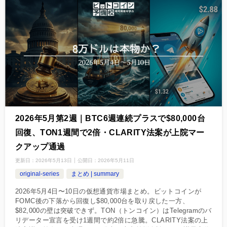
2026年5月第2週｜BTC6週連続プラスで$80,000台
回復、TON1週間で2倍・CLARITY法案が上院マー
クアップ通過
更新日：
2026年5月13日
公開日：
2026年5月11日
original-series
まとめ | summary
2026年5月4日〜10日の仮想通貨市場まとめ。ビットコインが
FOMC後の下落から回復し$80,000台を取り戻した一方、
$82,000の壁は突破できず。TON（トンコイン）はTelegramのバ
リデーター宣言を受け1週間で約2倍に急騰。CLARITY法案の上