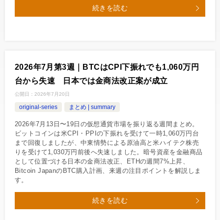
続きを読む
2026年7月第3週｜BTCはCPI下振れでも1,060万円
台から失速 日本では金商法改正案が成立
公開日：
2026年7月20日
original-series
まとめ | summary
2026年7月13日〜19日の仮想通貨市場を振り返る週間まとめ。
ビットコインは米CPI・PPIの下振れを受けて一時1,060万円台
まで回復しましたが、中東情勢による原油高と米ハイテク株売
りを受けて1,030万円前後へ失速しました。暗号資産を金融商品
として位置づける日本の金商法改正、ETHの週間7%上昇、
Bitcoin JapanのBTC購入計画、来週の注目ポイントを解説しま
す。
続きを読む