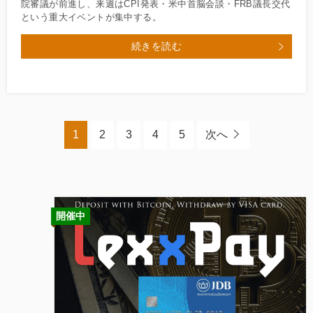
院審議が前進し、来週はCPI発表・米中首脳会談・FRB議長交代
という重大イベントが集中する。
続きを読む
1
2
3
4
5
次へ
開催中