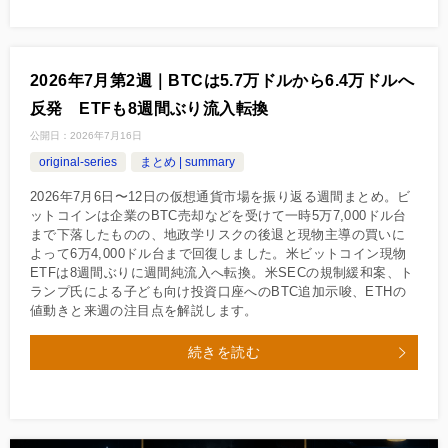
2026年7月第2週｜BTCは5.7万ドルから6.4万ドルへ
反発 ETFも8週間ぶり流入転換
公開日：
2026年7月16日
original-series
まとめ | summary
2026年7月6日〜12日の仮想通貨市場を振り返る週間まとめ。ビ
ットコインは企業のBTC売却などを受けて一時5万7,000ドル台
まで下落したものの、地政学リスクの後退と現物主導の買いに
よって6万4,000ドル台まで回復しました。米ビットコイン現物
ETFは8週間ぶりに週間純流入へ転換。米SECの規制緩和案、ト
ランプ氏による子ども向け投資口座へのBTC追加示唆、ETHの
値動きと来週の注目点を解説します。
続きを読む