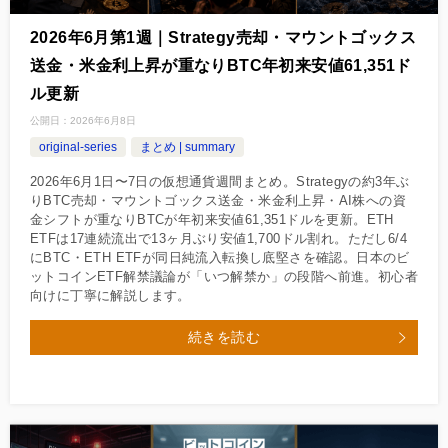
2026年6月第1週｜Strategy売却・マウントゴックス
送金・米金利上昇が重なりBTC年初来安値61,351ド
ル更新
公開日：
2026年6月8日
original-series
まとめ | summary
2026年6月1日〜7日の仮想通貨週間まとめ。Strategyの約3年ぶ
りBTC売却・マウントゴックス送金・米金利上昇・AI株への資
金シフトが重なりBTCが年初来安値61,351ドルを更新。ETH
ETFは17連続流出で13ヶ月ぶり安値1,700ドル割れ。ただし6/4
にBTC・ETH ETFが同日純流入転換し底堅さを確認。日本のビ
ットコインETF解禁議論が「いつ解禁か」の段階へ前進。初心者
向けに丁寧に解説します。
続きを読む