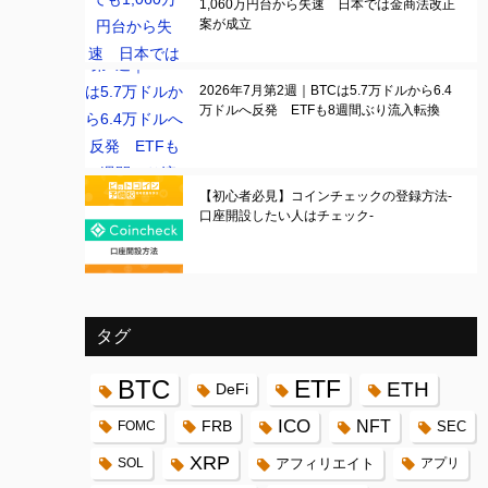
1,060万円台から失速 日本では金商法改正
案が成立
2026年7月第2週｜BTCは5.7万ドルから6.4
万ドルへ反発 ETFも8週間ぶり流入転換
【初心者必見】コインチェックの登録方法-
口座開設したい人はチェック-
タグ
BTC
ETF
ETH
DeFi
ICO
FRB
NFT
FOMC
SEC
XRP
SOL
アフィリエイト
アプリ