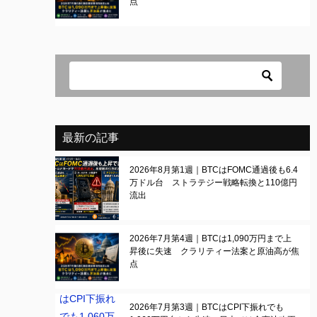
点
最新の記事
2026年8月第1週｜BTCはFOMC通過後も6.4
万ドル台 ストラテジー戦略転換と110億円
流出
2026年7月第4週｜BTCは1,090万円まで上
昇後に失速 クラリティー法案と原油高が焦
点
2026年7月第3週｜BTCはCPI下振れでも