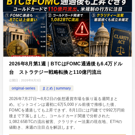
2026年8月第1週｜BTCはFOMC通過後も6.4万ドル
台 ストラテジー戦略転換と110億円流出
公開日：
2026年8月3日
original-series
まとめ | summary
2026年7月27日〜8月2日の仮想通貨市場を振り返る週間まと
め。ビットコインは週初に6万5,000ドル前後で推移した後、
FOMCを通過しても上昇できず、8月1日には円建てで992万円前
後まで下落しました。コールドカード関連で分析された
1,082.65BTCの流出被害、クラリティー法案の現在地、ETHの
値動き、来週の注目点を解説します。