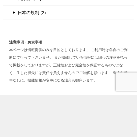
日本の規制 (2)
注意事項・免責事項
本ページは情報提供のみを目的としております。 ご利用時は各自のご判
断にて行って下さいませ。 また掲載している情報には細心の注意を払っ
て掲載をしておりますが、正確性および完全性を保証するものではな
く、生じた損失には責任を負えませんのでご理解を願います。 ※また予
告なしに、掲載情報が変更になる場合も御座います。
TOPへ
シェア
LINE@
目次
© 2017 ビットコイン予備校で暗号資産を学ぶ