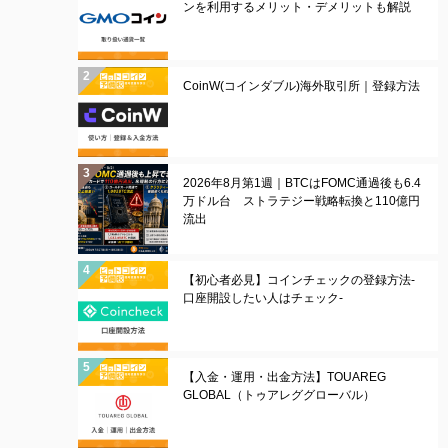
ンを利用するメリット・デメリットも解説
CoinW(コインダブル)海外取引所｜登録方法
2026年8月第1週｜BTCはFOMC通過後も6.4
万ドル台 ストラテジー戦略転換と110億円
流出
【初心者必見】コインチェックの登録方法-
口座開設したい人はチェック-
【入金・運用・出金方法】TOUAREG
GLOBAL（トゥアレググローバル）