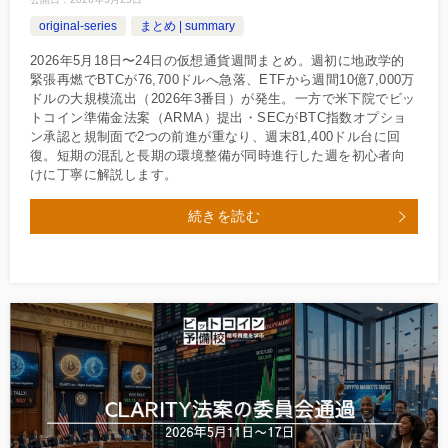
original-series
まとめ | summary
2026年5月18日〜24日の仮想通貨週間まとめ。週初に地政学的
緊張再燃でBTCが76,700ドルへ急落、ETFから週間10億7,000万
ドルの大規模流出（2026年3番目）が発生。一方で米下院でビッ
トコイン準備金法案（ARMA）提出・SECがBTC指数オプショ
ン承認と規制面で2つの前進が重なり、週末81,400ドル台に回
復。短期の混乱と長期の環境整備が同時進行した週を初心者向
けに丁寧に解説します。
続きを読む