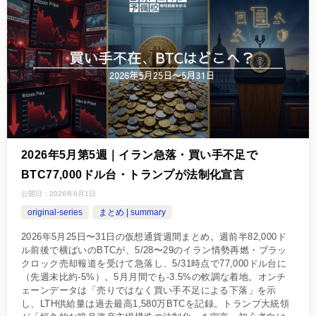
2026年5月第5週｜イラン急落・買い手不足で
BTC77,000ドル台・トランプが法制化宣言
公開日：
2026年6月1日
original-series
まとめ | summary
2026年5月25日〜31日の仮想通貨週間まとめ。週前半82,000ド
ル前後で横ばいのBTCが、5/28〜29のイラン情勢再燃・ブラッ
クロック売却報道を受けて急落し、5/31時点で77,000ドル台に
（先週末比約-5%）。5月月間でも-3.5%の軟調な着地。オンチ
ェーンデータは「売りではなく買い手不足による下落」を示
し、LTH供給量は過去最高1,580万BTCを記録。トランプ大統領