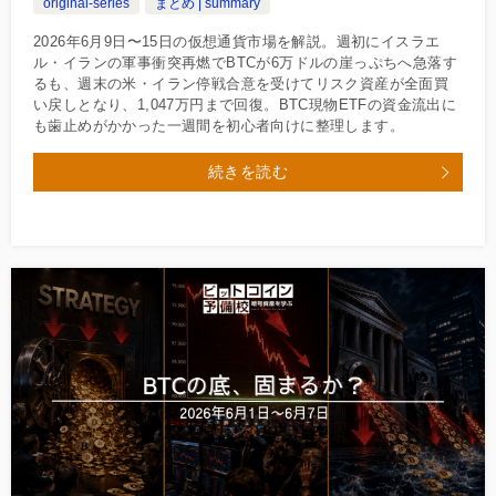
original-series
まとめ | summary
2026年6月9日〜15日の仮想通貨市場を解説。週初にイスラエ
ル・イランの軍事衝突再燃でBTCが6万ドルの崖っぷちへ急落す
るも、週末の米・イラン停戦合意を受けてリスク資産が全面買
い戻しとなり、1,047万円まで回復。BTC現物ETFの資金流出に
も歯止めがかかった一週間を初心者向けに整理します。
続きを読む