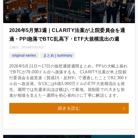
2026年5月第3週｜CLARITY法案が上院委員会を通
過・PPI急落でBTC乱高下・ETF大規模流出の週
公開日：
2026年5月18日
original-series
まとめ | summary
2026年5月11日〜17日の仮想通貨週間まとめ。PPIの大幅上振れ
でBTCが79,000ドル台へ急落するも、CLARITY法案が米上院銀
行委員会を超党派（賛成15・反対9）で通過したことで82,300ド
ル台へ急反発。5/13には6億3,000万ドルのETF大規模流出も発
生。週間では先週末比ほぼ横ばいで着地。規制面での大きな前
進が相場を支えた一週間を初心者向けに丁寧に解説します。
続きを読む