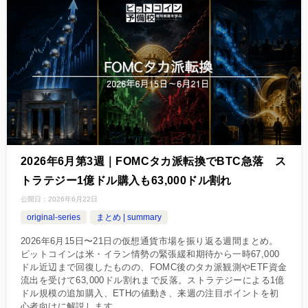
2026年6月第3週｜FOMCタカ派転換でBTC急落 ス
トラテジー1億ドル購入も63,000ドル割れ
公開日：
2026年6月22日
original-series
まとめ | summary
2026年6月15日〜21日の仮想通貨市場を振り返る週間まとめ。
ビットコインは米・イラン情勢の緊張緩和期待から一時67,000
ドル近辺まで回復したものの、FOMC後のタカ派観測やETF資金
流出を受けて63,000ドル割れまで反落。ストラテジーによる1億
ドル規模の追加購入、ETHの値動き、来週の注目ポイントを初
心者向けに解説します。