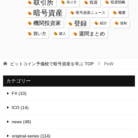
取引所
投資
投資戦略
売り方
暗号資産
暗号資産ニュース
概要
登録
機関投資家
紹介
規制
週間まとめ
買い方
購入
ビットコイン予備校で暗号資産を学ぶ
TOP
PoW
カテゴリー
FX (10)
ICO (14)
news (48)
original-series (114)