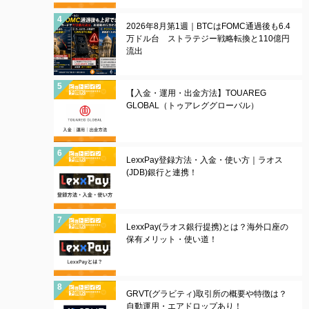
2026年8月第1週｜BTCはFOMC通過後も6.4
万ドル台 ストラテジー戦略転換と110億円
流出
【入金・運用・出金方法】TOUAREG
GLOBAL（トゥアレググローバル）
LexxPay登録方法・入金・使い方｜ラオス
(JDB)銀行と連携！
LexxPay(ラオス銀行提携)とは？海外口座の
保有メリット・使い道！
GRVT(グラビティ)取引所の概要や特徴は？
自動運用・エアドロップあり！