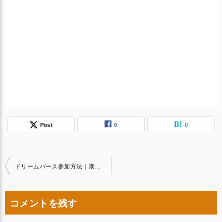
Post
0
0
投
ドリームバース参加方法｜期間限定｜NFT購入＆ステーキング方法
稿
ナ
コメントを残す
ビ