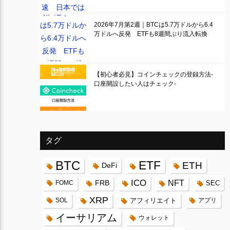
2026年7月第2週｜BTCは5.7万ドルから6.4
万ドルへ反発 ETFも8週間ぶり流入転換
【初心者必見】コインチェックの登録方法-
口座開設したい人はチェック-
タグ
BTC
ETF
ETH
DeFi
ICO
FRB
NFT
FOMC
SEC
XRP
SOL
アフィリエイト
アプリ
イーサリアム
ウォレット