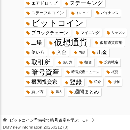
ステーキング
エアドロップ
ステーブルコイン
バイナンス
トレード
ビットコイン
ブロックチェーン
マイニング
リップル
仮想通貨
上場
仮想通貨市場
入金
出金
使い方
内容
取引所
投資
投資戦略
売り方
暗号資産
暗号資産ニュース
概要
登録
機関投資家
紹介
規制
週間まとめ
買い方
購入
ビットコイン予備校で暗号資産を学ぶ
TOP
DMV new information 20250212 (3)