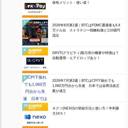
保有メリット・使い道！
2026年8月第1週｜BTCはFOMC通過後も6.4
万ドル台 ストラテジー戦略転換と110億円
流出
GRVT(グラビティ)取引所の概要や特徴は？
自動運用・エアドロップあり！
2026年7月第3週｜BTCはCPI下振れでも
1,060万円台から失速 日本では金商法改正
案が成立
ネクソ(NEXO)の登録方法と使い方！年利最
大16％！