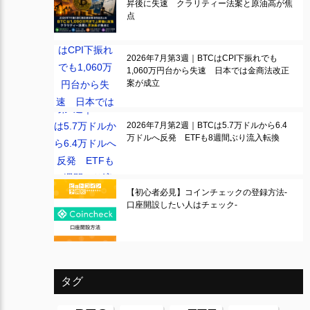
昇後に失速 クラリティー法案と原油高が焦
点
2026年7月第3週｜BTCはCPI下振れでも
1,060万円台から失速 日本では金商法改正
案が成立
2026年7月第2週｜BTCは5.7万ドルから6.4
万ドルへ反発 ETFも8週間ぶり流入転換
【初心者必見】コインチェックの登録方法-
口座開設したい人はチェック-
タグ