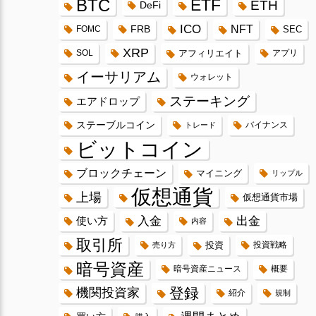
BTC
ETF
ETH
DeFi
ICO
FRB
NFT
FOMC
SEC
XRP
SOL
アフィリエイト
アプリ
イーサリアム
ウォレット
ステーキング
エアドロップ
ステーブルコイン
バイナンス
トレード
ビットコイン
ブロックチェーン
マイニング
リップル
仮想通貨
上場
仮想通貨市場
入金
出金
使い方
内容
取引所
投資
投資戦略
売り方
暗号資産
暗号資産ニュース
概要
登録
機関投資家
紹介
規制