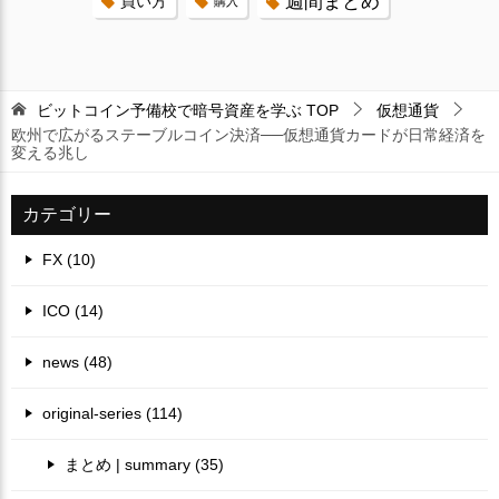
週間まとめ
買い方
購入
ビットコイン予備校で暗号資産を学ぶ
TOP
仮想通貨
欧州で広がるステーブルコイン決済──仮想通貨カードが日常経済を
変える兆し
カテゴリー
FX (10)
ICO (14)
news (48)
original-series (114)
まとめ | summary (35)