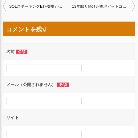
投
SOLステーキングETF登場がもたらすソラナ市場の新局面
13年眠り続けた物理ビットコイン、500ドルが1000万ドル超に──歴史が生んだ驚異の収益
稿
ナ
コメントを残す
ビ
ゲ
名前
必須
ー
シ
ョ
ン
メール（公開されません）
必須
サイト