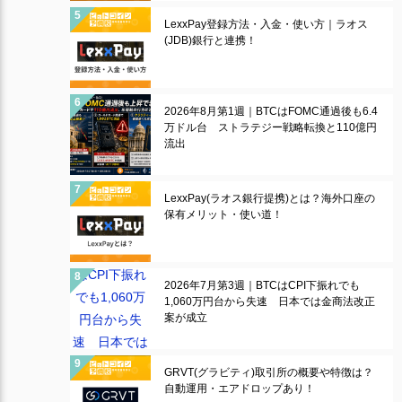
LexxPay登録方法・入金・使い方｜ラオス
(JDB)銀行と連携！
2026年8月第1週｜BTCはFOMC通過後も6.4
万ドル台 ストラテジー戦略転換と110億円
流出
LexxPay(ラオス銀行提携)とは？海外口座の
保有メリット・使い道！
2026年7月第3週｜BTCはCPI下振れでも
1,060万円台から失速 日本では金商法改正
案が成立
GRVT(グラビティ)取引所の概要や特徴は？
自動運用・エアドロップあり！