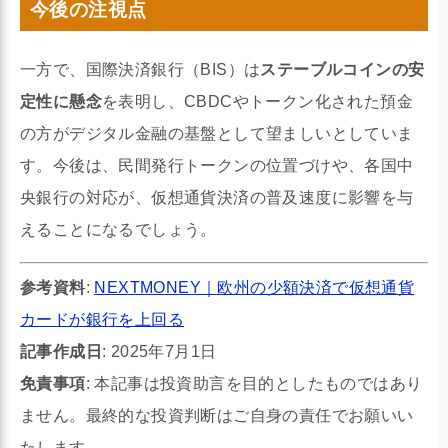
今後の注視点
一方で、国際決済銀行（BIS）は
ステーブルコインの安
定性に懸念
を表明し、CBDCやトークン化された預金
の方がデジタル金融の基盤として望ましいとしていま
す。今後は、民間発行トークンの位置づけや、各国中
央銀行の対応が、仮想通貨決済の普及速度に影響を与
えることになるでしょう。
参考資料
:
NEXTMONEY｜欧州の少額決済で仮想通貨
カードが銀行を上回る
記事作成日
: 2025年7月1日
免責事項
: 本記事は投資助言を目的としたものではあり
ません。最終的な投資判断はご自身の責任でお願いい
たします。