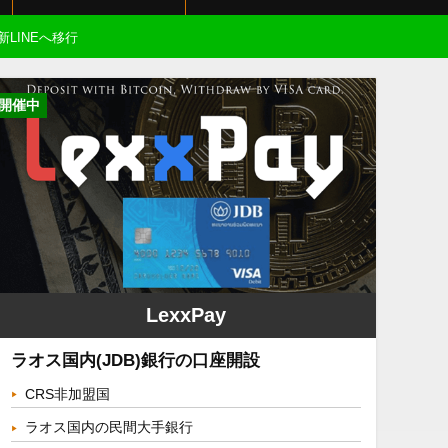
新LINEへ移行
開催中
LexxPay
ラオス国内(JDB)銀行の口座開設
CRS非加盟国
ラオス国内の民間大手銀行