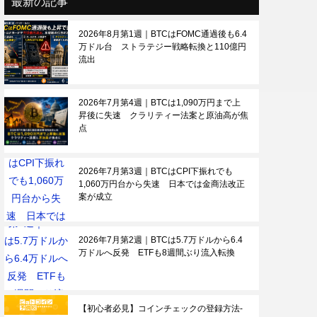
最新の記事
2026年8月第1週｜BTCはFOMC通過後も6.4
万ドル台 ストラテジー戦略転換と110億円
流出
2026年7月第4週｜BTCは1,090万円まで上
昇後に失速 クラリティー法案と原油高が焦
点
2026年7月第3週｜BTCはCPI下振れでも
1,060万円台から失速 日本では金商法改正
案が成立
2026年7月第2週｜BTCは5.7万ドルから6.4
万ドルへ反発 ETFも8週間ぶり流入転換
【初心者必見】コインチェックの登録方法-