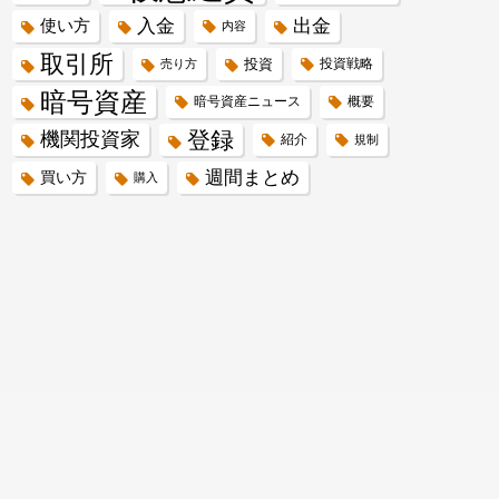
入金
出金
使い方
内容
取引所
投資
投資戦略
売り方
暗号資産
暗号資産ニュース
概要
登録
機関投資家
紹介
規制
週間まとめ
買い方
購入