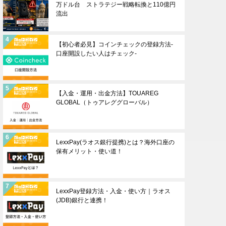
万ドル台 ストラテジー戦略転換と110億円
流出
【初心者必見】コインチェックの登録方法-
口座開設したい人はチェック-
【入金・運用・出金方法】TOUAREG
GLOBAL（トゥアレググローバル）
LexxPay(ラオス銀行提携)とは？海外口座の
保有メリット・使い道！
LexxPay登録方法・入金・使い方｜ラオス
(JDB)銀行と連携！