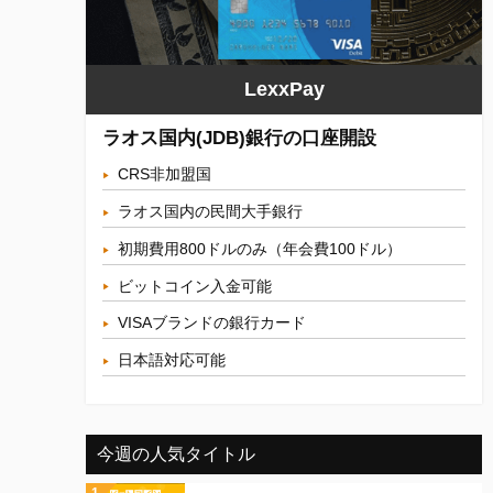
LexxPay
ラオス国内(JDB)銀行の口座開設
CRS非加盟国
ラオス国内の民間大手銀行
初期費用800ドルのみ（年会費100ドル）
ビットコイン入金可能
VISAブランドの銀行カード
日本語対応可能
今週の人気タイトル