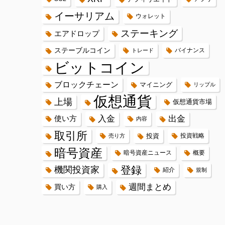
イーサリアム
ウォレット
ステーキング
エアドロップ
ステーブルコイン
バイナンス
トレード
ビットコイン
ブロックチェーン
マイニング
リップル
仮想通貨
上場
仮想通貨市場
入金
出金
使い方
内容
取引所
投資
投資戦略
売り方
暗号資産
暗号資産ニュース
概要
登録
機関投資家
紹介
規制
週間まとめ
買い方
購入