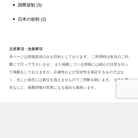
国際規制 (3)
日本の規制 (2)
注意事項・免責事項
本ページは情報提供のみを目的としております。 ご利用時は各自のご判
断にて行って下さいませ。 また掲載している情報には細心の注意を払っ
て掲載をしておりますが、正確性および完全性を保証するものではな
く、生じた損失には責任を負えませんのでご理解を願います。 ※また予
告なしに、掲載情報が変更になる場合も御座います。
TOPへ
シェア
LINE@
目次
© 2017 ビットコイン予備校で暗号資産を学ぶ