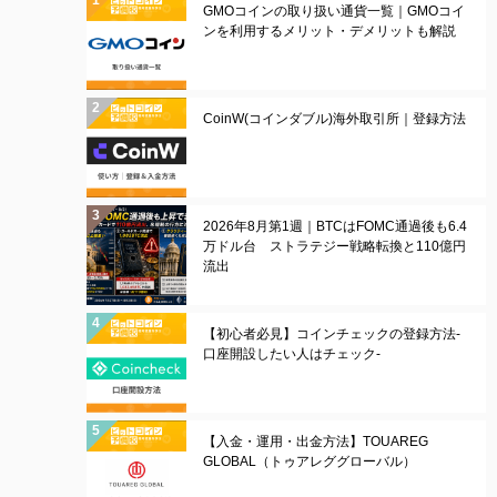
GMOコインの取り扱い通貨一覧｜GMOコイ
ンを利用するメリット・デメリットも解説
CoinW(コインダブル)海外取引所｜登録方法
2026年8月第1週｜BTCはFOMC通過後も6.4
万ドル台 ストラテジー戦略転換と110億円
流出
【初心者必見】コインチェックの登録方法-
口座開設したい人はチェック-
【入金・運用・出金方法】TOUAREG
GLOBAL（トゥアレググローバル）