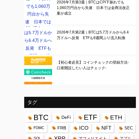
2026年7月第3週｜BTCはCPI下振れでも
1,060万円台から失速 日本では金商法改正
案が成立
2026年7月第2週｜BTCは5.7万ドルから6.4
万ドルへ反発 ETFも8週間ぶり流入転換
【初心者必見】コインチェックの登録方法-
口座開設したい人はチェック-
タグ
BTC
ETF
ETH
DeFi
ICO
FRB
NFT
FOMC
SEC
XRP
SOL
アフィリエイト
アプリ