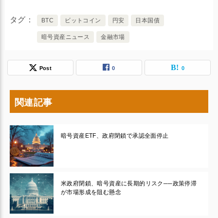
タグ
BTC
ビットコイン
円安
日本国債
暗号資産ニュース
金融市場
Post
0
0
関連記事
暗号資産ETF、政府閉鎖で承認全面停止
米政府閉鎖、暗号資産に長期的リスク──政策停滞
が市場形成を阻む懸念