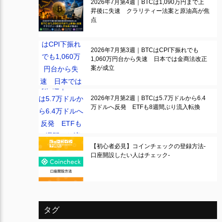
2026年7月第4週｜BTCは1,090万円まで上
昇後に失速 クラリティー法案と原油高が焦
点
2026年7月第3週｜BTCはCPI下振れでも
1,060万円台から失速 日本では金商法改正
案が成立
2026年7月第2週｜BTCは5.7万ドルから6.4
万ドルへ反発 ETFも8週間ぶり流入転換
【初心者必見】コインチェックの登録方法-
口座開設したい人はチェック-
タグ