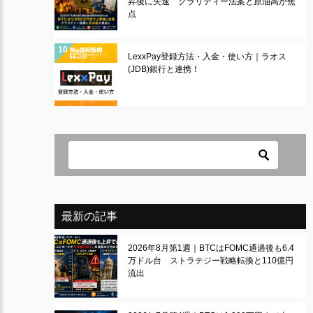
昇後に失速 クラリティー法案と原油高が焦
点
LexxPay登録方法・入金・使い方｜ラオス
(JDB)銀行と連携！
最新の記事
2026年8月第1週｜BTCはFOMC通過後も6.4
万ドル台 ストラテジー戦略転換と110億円
流出