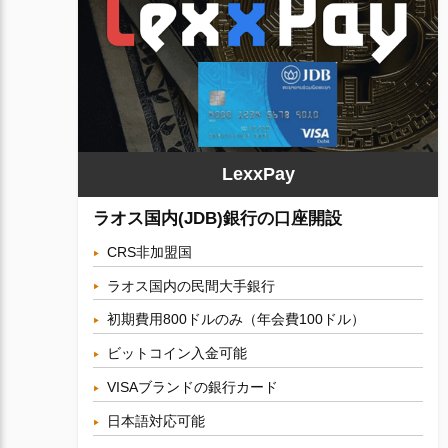
LexxPay
ラオス国内(JDB)銀行の口座開設
CRS非加盟国
ラオス国内の民間大手銀行
初期費用800ドルのみ（年会費100ドル）
ビットコイン入金可能
VISAブランドの銀行カード
日本語対応可能