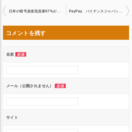
投
日本の暗号資産投資家67%が長期保有を選択
PayPay、バイナンスジャパンの株式40％取得
稿
ナ
コメントを残す
ビ
ゲ
名前
必須
ー
シ
ョ
ン
メール（公開されません）
必須
サイト