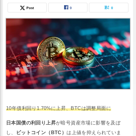
Post
0
0
10年債利回り1.70%に上昇、BTCは調整局面に
日本国債の利回り上昇
が暗号資産市場に影響を及ぼ
し、
ビットコイン（BTC）
は上値を抑えられていま