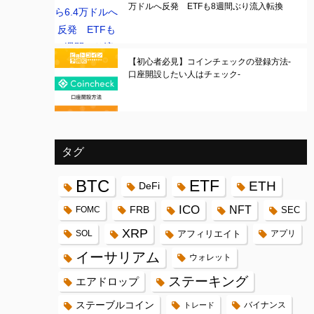
万ドルへ反発 ETFも8週間ぶり流入転換
【初心者必見】コインチェックの登録方法-
口座開設したい人はチェック-
タグ
BTC
ETF
ETH
DeFi
ICO
FRB
NFT
FOMC
SEC
XRP
SOL
アフィリエイト
アプリ
イーサリアム
ウォレット
ステーキング
エアドロップ
ステーブルコイン
バイナンス
トレード