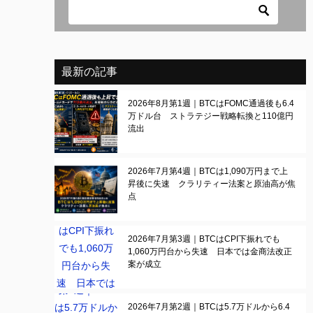
最新の記事
2026年8月第1週｜BTCはFOMC通過後も6.4
万ドル台 ストラテジー戦略転換と110億円
流出
2026年7月第4週｜BTCは1,090万円まで上
昇後に失速 クラリティー法案と原油高が焦
点
2026年7月第3週｜BTCはCPI下振れでも
1,060万円台から失速 日本では金商法改正
案が成立
2026年7月第2週｜BTCは5.7万ドルから6.4