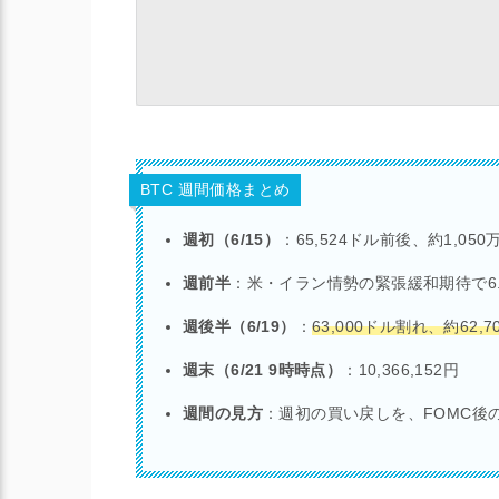
BTC 週間価格まとめ
週初（6/15）
：65,524ドル前後、約1,05
週前半
：米・イラン情勢の緊張緩和期待で6
週後半（6/19）
：
63,000ドル割れ、約62,
週末（6/21 9時時点）
：10,366,152円
週間の見方
：週初の買い戻しを、FOMC後