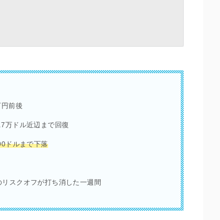
0万円前後
.7万ドル近辺まで回復
700ドルまで下落
のリスクオフが打ち消した一週間