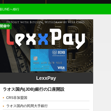
新LINEへ移行
開催中
LexxPay
ラオス国内(JDB)銀行の口座開設
CRS非加盟国
ラオス国内の民間大手銀行