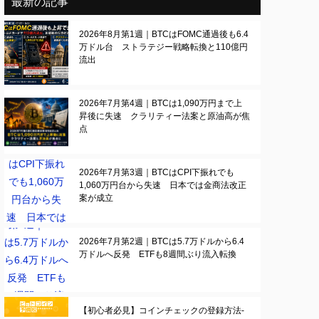
最新の記事
2026年8月第1週｜BTCはFOMC通過後も6.4
万ドル台 ストラテジー戦略転換と110億円
流出
2026年7月第4週｜BTCは1,090万円まで上
昇後に失速 クラリティー法案と原油高が焦
点
2026年7月第3週｜BTCはCPI下振れでも
1,060万円台から失速 日本では金商法改正
案が成立
2026年7月第2週｜BTCは5.7万ドルから6.4
万ドルへ反発 ETFも8週間ぶり流入転換
【初心者必見】コインチェックの登録方法-