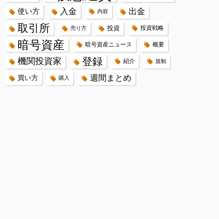
入金
出金
使い方
内容
取引所
投資
投資戦略
売り方
暗号資産
暗号資産ニュース
概要
登録
機関投資家
紹介
規制
週間まとめ
買い方
購入