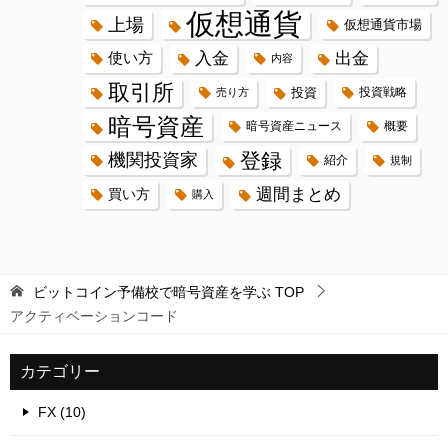
仮想通貨
上場
仮想通貨市場
入金
出金
使い方
内容
取引所
投資
投資戦略
売り方
暗号資産
暗号資産ニュース
概要
登録
機関投資家
紹介
規制
週間まとめ
買い方
購入
ビットコイン予備校で暗号資産を学ぶ
TOP
アクティベーションコード
カテゴリー
FX (10)