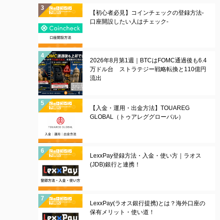
【初心者必見】コインチェックの登録方法-
口座開設したい人はチェック-
2026年8月第1週｜BTCはFOMC通過後も6.4
万ドル台 ストラテジー戦略転換と110億円
流出
【入金・運用・出金方法】TOUAREG
GLOBAL（トゥアレググローバル）
LexxPay登録方法・入金・使い方｜ラオス
(JDB)銀行と連携！
LexxPay(ラオス銀行提携)とは？海外口座の
保有メリット・使い道！