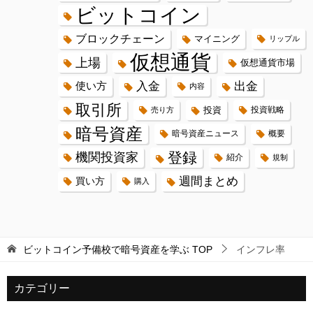
ビットコイン
ブロックチェーン
マイニング
リップル
仮想通貨
上場
仮想通貨市場
入金
出金
使い方
内容
取引所
投資
投資戦略
売り方
暗号資産
暗号資産ニュース
概要
登録
機関投資家
紹介
規制
週間まとめ
買い方
購入
ビットコイン予備校で暗号資産を学ぶ
TOP
インフレ率
カテゴリー