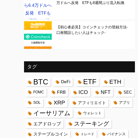
万ドルへ反発 ETFも8週間ぶり流入転換
【初心者必見】コインチェックの登録方法-
口座開設したい人はチェック-
タグ
BTC
ETF
ETH
DeFi
ICO
FRB
NFT
FOMC
SEC
XRP
SOL
アフィリエイト
アプリ
イーサリアム
ウォレット
ステーキング
エアドロップ
ステーブルコイン
バイナンス
トレード