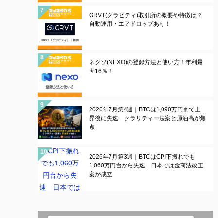
GRVT(グラビティ)取引所の概要や特徴は？
自動運用・エアドロップあり！
ネクソ(NEXO)の登録方法と使い方！年利最
大16％！
2026年7月第4週｜BTCは1,090万円まで上
昇後に失速 クラリティー法案と原油高が焦
点
2026年7月第3週｜BTCはCPI下振れでも
1,060万円台から失速 日本では金商法改正
案が成立