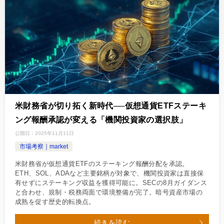
米財務省が切り拓く新時代──仮想通貨ETFステーキ
ング報酬承認が変える「機関投資家の選択肢」
公開日：
2025年11月11日
市場考察｜market
米財務省が仮想通貨ETFのステーキング報酬分配を承認。
ETH、SOL、ADAなど主要銘柄が対象で、機関投資家は直接保
有せずにステーキング収益を獲得可能に。SECの8月ガイダンス
と合わせ、規制・税務両面で環境整備が完了。暗号資産市場の
成熟を促す歴史的転換点。
続きを読む