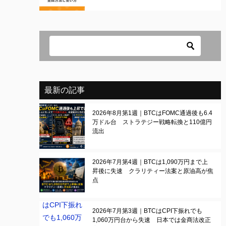
最新の記事
2026年8月第1週｜BTCはFOMC通過後も6.4
万ドル台 ストラテジー戦略転換と110億円
流出
2026年7月第4週｜BTCは1,090万円まで上
昇後に失速 クラリティー法案と原油高が焦
点
2026年7月第3週｜BTCはCPI下振れでも
1,060万円台から失速 日本では金商法改正