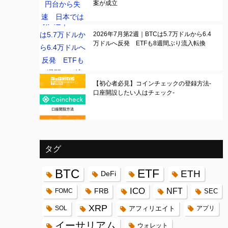
案が成立
2026年7月第2週｜BTCは5.7万ドルから6.4
万ドルへ反発 ETFも8週間ぶり流入転換
【初心者必見】コインチェックの登録方法-
口座開設したい人はチェック-
タグ
BTC
ETF
ETH
DeFi
ICO
FRB
NFT
FOMC
SEC
XRP
SOL
アフィリエイト
アプリ
イーサリアム
ウォレット