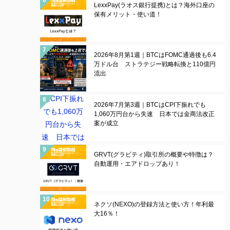
LexxPay(ラオス銀行提携)とは？海外口座の
保有メリット・使い道！
2026年8月第1週｜BTCはFOMC通過後も6.4
万ドル台 ストラテジー戦略転換と110億円
流出
2026年7月第3週｜BTCはCPI下振れでも
1,060万円台から失速 日本では金商法改正
案が成立
GRVT(グラビティ)取引所の概要や特徴は？
自動運用・エアドロップあり！
ネクソ(NEXO)の登録方法と使い方！年利最
大16％！