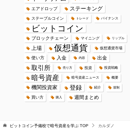
ステーキング
エアドロップ
ステーブルコイン
バイナンス
トレード
ビットコイン
ブロックチェーン
マイニング
リップル
仮想通貨
上場
仮想通貨市場
入金
出金
使い方
内容
取引所
投資
投資戦略
売り方
暗号資産
暗号資産ニュース
概要
登録
機関投資家
紹介
規制
週間まとめ
買い方
購入
ビットコイン予備校で暗号資産を学ぶ
TOP
カルダノ