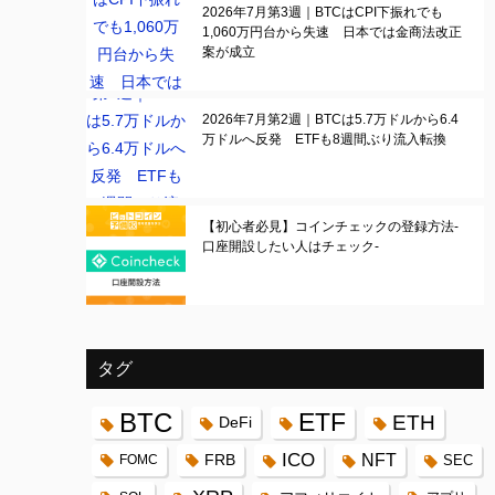
2026年7月第3週｜BTCはCPI下振れでも
1,060万円台から失速 日本では金商法改正
案が成立
2026年7月第2週｜BTCは5.7万ドルから6.4
万ドルへ反発 ETFも8週間ぶり流入転換
【初心者必見】コインチェックの登録方法-
口座開設したい人はチェック-
タグ
BTC
ETF
ETH
DeFi
ICO
FRB
NFT
FOMC
SEC