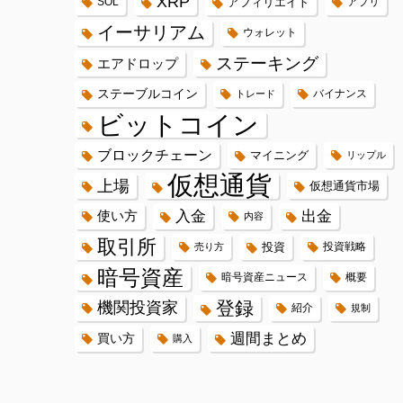
XRP
SOL
アフィリエイト
アプリ
イーサリアム
ウォレット
ステーキング
エアドロップ
ステーブルコイン
バイナンス
トレード
ビットコイン
ブロックチェーン
マイニング
リップル
仮想通貨
上場
仮想通貨市場
入金
出金
使い方
内容
取引所
投資
投資戦略
売り方
暗号資産
暗号資産ニュース
概要
登録
機関投資家
紹介
規制
週間まとめ
買い方
購入