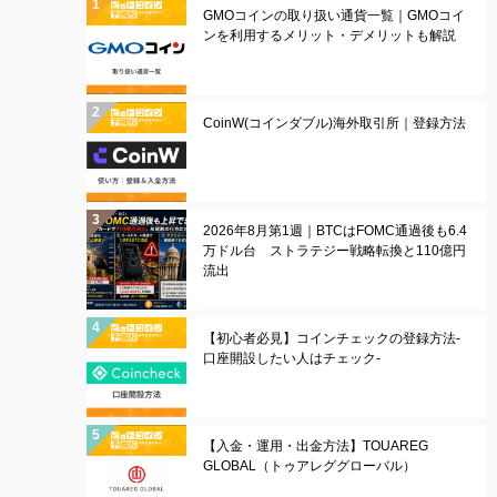
GMOコインの取り扱い通貨一覧｜GMOコイ
ンを利用するメリット・デメリットも解説
CoinW(コインダブル)海外取引所｜登録方法
2026年8月第1週｜BTCはFOMC通過後も6.4
万ドル台 ストラテジー戦略転換と110億円
流出
【初心者必見】コインチェックの登録方法-
口座開設したい人はチェック-
【入金・運用・出金方法】TOUAREG
GLOBAL（トゥアレググローバル）