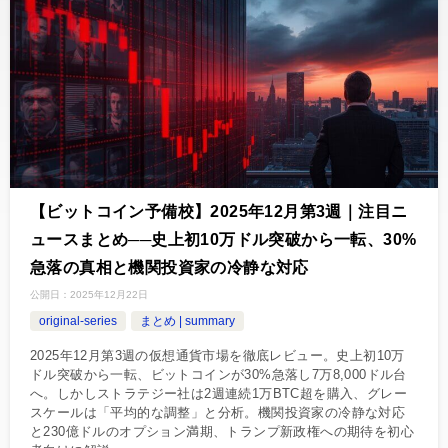
【ビットコイン予備校】2025年12月第3週｜注目ニ
ュースまとめ──史上初10万ドル突破から一転、30%
急落の真相と機関投資家の冷静な対応
公開日：
2025年12月22日
original-series
まとめ | summary
2025年12月第3週の仮想通貨市場を徹底レビュー。史上初10万
ドル突破から一転、ビットコインが30%急落し7万8,000ドル台
へ。しかしストラテジー社は2週連続1万BTC超を購入、グレー
スケールは「平均的な調整」と分析。機関投資家の冷静な対応
と230億ドルのオプション満期、トランプ新政権への期待を初心