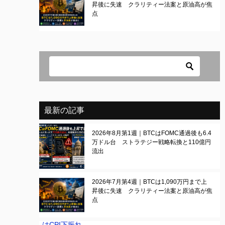
昇後に失速 クラリティー法案と原油高が焦
点
最新の記事
2026年8月第1週｜BTCはFOMC通過後も6.4
万ドル台 ストラテジー戦略転換と110億円
流出
2026年7月第4週｜BTCは1,090万円まで上
昇後に失速 クラリティー法案と原油高が焦
点