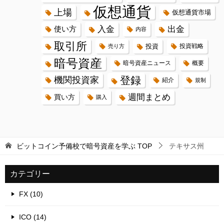
仮想通貨
上場
仮想通貨市場
入金
出金
使い方
内容
取引所
投資
投資戦略
売り方
暗号資産
暗号資産ニュース
概要
登録
機関投資家
紹介
規制
週間まとめ
買い方
購入
ビットコイン予備校で暗号資産を学ぶ
TOP
テキサス州
カテゴリー
FX (10)
ICO (14)