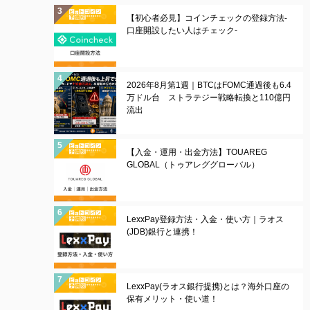
【初心者必見】コインチェックの登録方法-
口座開設したい人はチェック-
2026年8月第1週｜BTCはFOMC通過後も6.4
万ドル台 ストラテジー戦略転換と110億円
流出
【入金・運用・出金方法】TOUAREG
GLOBAL（トゥアレググローバル）
LexxPay登録方法・入金・使い方｜ラオス
(JDB)銀行と連携！
LexxPay(ラオス銀行提携)とは？海外口座の
保有メリット・使い道！