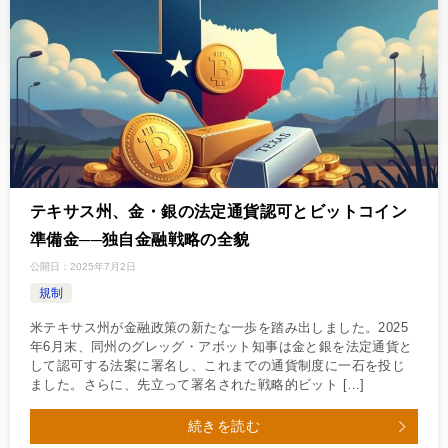
テキサス州、金・銀の法定通貨認可とビットコイン
準備金──独自金融戦略の全貌
公開日：
2025年7月2日
規制
米テキサス州が金融政策の新たな一歩を踏み出しました。2025
年6月末、同州のグレッグ・アボット知事は金と銀を法定通貨と
して認可する法案に署名し、これまでの通貨制度に一石を投じ
ました。さらに、先立って署名された戦略的ビット […]
続きを読む