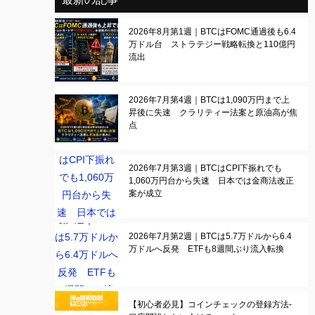
2026年8月第1週｜BTCはFOMC通過後も6.4
万ドル台 ストラテジー戦略転換と110億円
流出
2026年7月第4週｜BTCは1,090万円まで上
昇後に失速 クラリティー法案と原油高が焦
点
2026年7月第3週｜BTCはCPI下振れでも
1,060万円台から失速 日本では金商法改正
案が成立
2026年7月第2週｜BTCは5.7万ドルから6.4
万ドルへ反発 ETFも8週間ぶり流入転換
【初心者必見】コインチェックの登録方法-