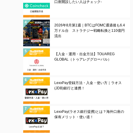
口座開設したい人はチェック-
2026年8月第1週｜BTCはFOMC通過後も6.4
万ドル台 ストラテジー戦略転換と110億円
流出
【入金・運用・出金方法】TOUAREG
GLOBAL（トゥアレググローバル）
LexxPay登録方法・入金・使い方｜ラオス
(JDB)銀行と連携！
LexxPay(ラオス銀行提携)とは？海外口座の
保有メリット・使い道！