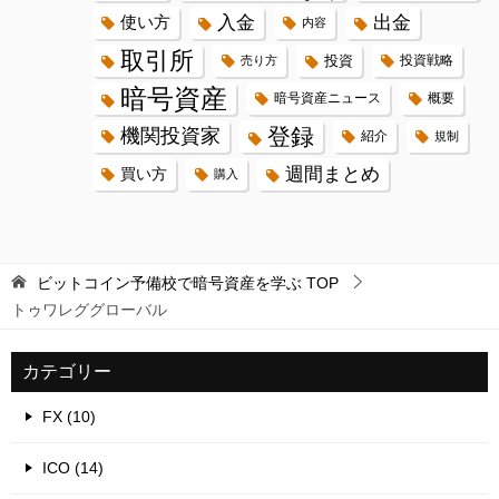
入金
出金
使い方
内容
取引所
投資
投資戦略
売り方
暗号資産
暗号資産ニュース
概要
登録
機関投資家
紹介
規制
週間まとめ
買い方
購入
ビットコイン予備校で暗号資産を学ぶ
TOP
トゥワレググローバル
カテゴリー
FX (10)
ICO (14)