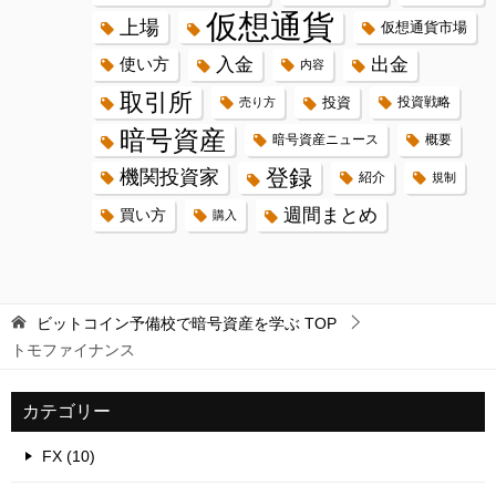
仮想通貨
上場
仮想通貨市場
入金
出金
使い方
内容
取引所
投資
投資戦略
売り方
暗号資産
暗号資産ニュース
概要
登録
機関投資家
紹介
規制
週間まとめ
買い方
購入
ビットコイン予備校で暗号資産を学ぶ
TOP
トモファイナンス
カテゴリー
FX (10)