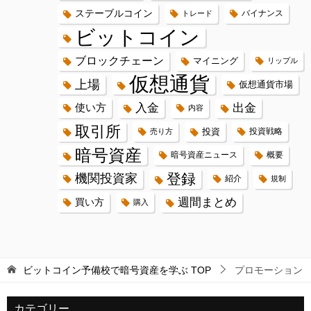
ステーブルコイン
バイナンス
トレード
ビットコイン
ブロックチェーン
マイニング
リップル
仮想通貨
上場
仮想通貨市場
入金
出金
使い方
内容
取引所
投資
投資戦略
売り方
暗号資産
暗号資産ニュース
概要
登録
機関投資家
紹介
規制
週間まとめ
買い方
購入
ビットコイン予備校で暗号資産を学ぶ
TOP
プロモーション
カテゴリー