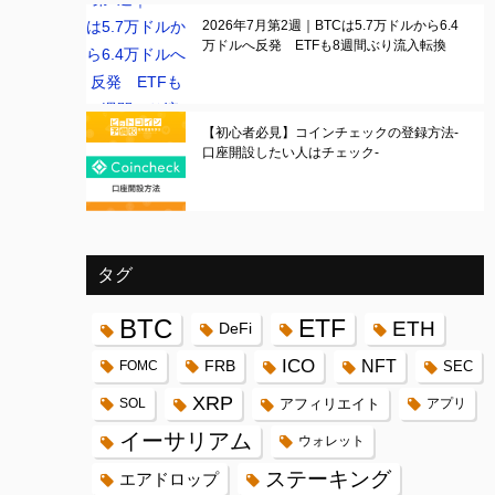
2026年7月第2週｜BTCは5.7万ドルから6.4
万ドルへ反発 ETFも8週間ぶり流入転換
【初心者必見】コインチェックの登録方法-
口座開設したい人はチェック-
タグ
BTC
ETF
ETH
DeFi
ICO
FRB
NFT
FOMC
SEC
XRP
SOL
アフィリエイト
アプリ
イーサリアム
ウォレット
ステーキング
エアドロップ