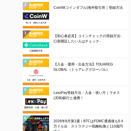
CoinW(コインダブル)海外取引所｜登録方法
【初心者必見】コインチェックの登録方法-
口座開設したい人はチェック-
【入金・運用・出金方法】TOUAREG
GLOBAL（トゥアレググローバル）
LexxPay登録方法・入金・使い方｜ラオス
(JDB)銀行と連携！
2026年8月第1週｜BTCはFOMC通過後も6.4
万ドル台 ストラテジー戦略転換と110億円