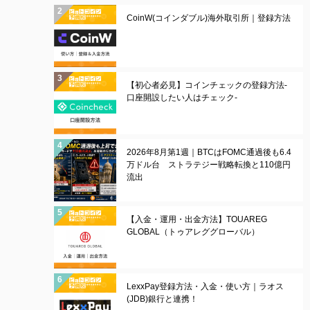
CoinW(コインダブル)海外取引所｜登録方法
【初心者必見】コインチェックの登録方法-
口座開設したい人はチェック-
2026年8月第1週｜BTCはFOMC通過後も6.4
万ドル台 ストラテジー戦略転換と110億円
流出
【入金・運用・出金方法】TOUAREG
GLOBAL（トゥアレググローバル）
LexxPay登録方法・入金・使い方｜ラオス
(JDB)銀行と連携！