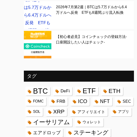
2026年7月第2週｜BTCは5.7万ドルから6.4
万ドルへ反発 ETFも8週間ぶり流入転換
【初心者必見】コインチェックの登録方法-
口座開設したい人はチェック-
タグ
BTC
ETF
ETH
DeFi
ICO
FRB
NFT
FOMC
SEC
XRP
SOL
アフィリエイト
アプリ
イーサリアム
ウォレット
ステーキング
エアドロップ