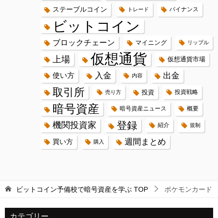
ステーブルコイン
バイナンス
トレード
ビットコイン
ブロックチェーン
マイニング
リップル
仮想通貨
上場
仮想通貨市場
入金
出金
使い方
内容
取引所
投資
投資戦略
売り方
暗号資産
暗号資産ニュース
概要
登録
機関投資家
紹介
規制
週間まとめ
買い方
購入
ビットコイン予備校で暗号資産を学ぶ
TOP
ポケモンカード
カテゴリー