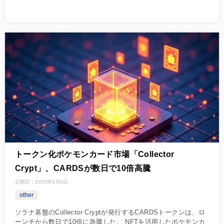
トークン化ポケモンカード市場「Collector
Crypt」、CARDSが数日で10倍高騰
公開日：
2025年9月6日
other
ソラナ基盤のCollector Cryptが発行するCARDSトークンは、ロ
ーンチから数日で10倍に急騰した。 NFTを活用したポケモンカ