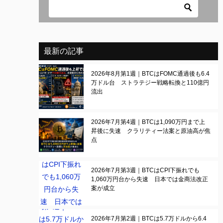
最新の記事
2026年8月第1週｜BTCはFOMC通過後も6.4
万ドル台 ストラテジー戦略転換と110億円
流出
2026年7月第4週｜BTCは1,090万円まで上
昇後に失速 クラリティー法案と原油高が焦
点
2026年7月第3週｜BTCはCPI下振れでも
1,060万円台から失速 日本では金商法改正
案が成立
2026年7月第2週｜BTCは5.7万ドルから6.4