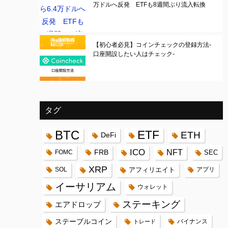
万ドルへ反発 ETFも8週間ぶり流入転換
【初心者必見】コインチェックの登録方法-
口座開設したい人はチェック-
タグ
BTC
ETF
ETH
DeFi
ICO
FRB
NFT
FOMC
SEC
XRP
SOL
アフィリエイト
アプリ
イーサリアム
ウォレット
ステーキング
エアドロップ
ステーブルコイン
バイナンス
トレード