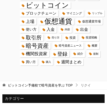
ビットコイン
ブロックチェーン
マイニング
リップル
仮想通貨
上場
仮想通貨市場
入金
出金
使い方
内容
取引所
投資
投資戦略
売り方
暗号資産
暗号資産ニュース
概要
登録
機関投資家
紹介
規制
週間まとめ
買い方
購入
ビットコイン予備校で暗号資産を学ぶ
TOP
リクイ
カテゴリー