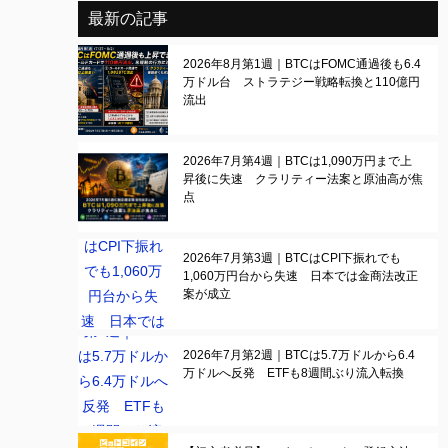
最新の記事
2026年8月第1週｜BTCはFOMC通過後も6.4
万ドル台 ストラテジー戦略転換と110億円
流出
2026年7月第4週｜BTCは1,090万円まで上
昇後に失速 クラリティー法案と原油高が焦
点
2026年7月第3週｜BTCはCPI下振れでも
1,060万円台から失速 日本では金商法改正
案が成立
2026年7月第2週｜BTCは5.7万ドルから6.4
万ドルへ反発 ETFも8週間ぶり流入転換