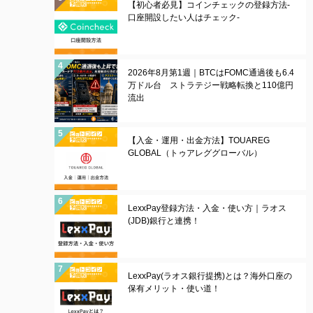
【初心者必見】コインチェックの登録方法-
口座開設したい人はチェック-
2026年8月第1週｜BTCはFOMC通過後も6.4
万ドル台 ストラテジー戦略転換と110億円
流出
【入金・運用・出金方法】TOUAREG
GLOBAL（トゥアレググローバル）
LexxPay登録方法・入金・使い方｜ラオス
(JDB)銀行と連携！
LexxPay(ラオス銀行提携)とは？海外口座の
保有メリット・使い道！