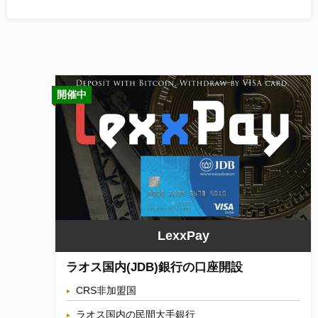
開催中
LexxPay
ラオス国内(JDB)銀行の口座開設
CRS非加盟国
ラオス国内の民間大手銀行