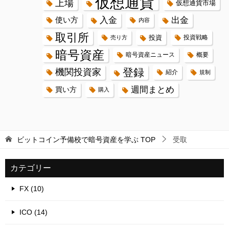
仮想通貨
上場
仮想通貨市場
入金
出金
使い方
内容
取引所
投資
投資戦略
売り方
暗号資産
暗号資産ニュース
概要
登録
機関投資家
紹介
規制
週間まとめ
買い方
購入
ビットコイン予備校で暗号資産を学ぶ
TOP
受取
カテゴリー
FX (10)
ICO (14)