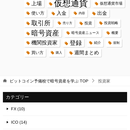
仮想通貨
上場
仮想通貨市場
入金
出金
使い方
内容
取引所
投資
投資戦略
売り方
暗号資産
暗号資産ニュース
概要
登録
機関投資家
紹介
規制
週間まとめ
買い方
購入
ビットコイン予備校で暗号資産を学ぶ
TOP
投資家
カテゴリー
FX (10)
ICO (14)