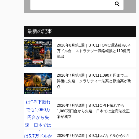
最新の記事
2026年8月第1週｜BTCはFOMC通過後も6.4
万ドル台 ストラテジー戦略転換と110億円
流出
2026年7月第4週｜BTCは1,090万円まで上
昇後に失速 クラリティー法案と原油高が焦
点
2026年7月第3週｜BTCはCPI下振れでも
1,060万円台から失速 日本では金商法改正
案が成立
2026年7月第2週｜BTCは5.7万ドルから6.4