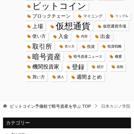
ビットコイン
ブロックチェーン
マイニング
リップル
仮想通貨
上場
仮想通貨市場
入金
出金
使い方
内容
取引所
投資
投資戦略
売り方
暗号資産
暗号資産ニュース
概要
登録
機関投資家
紹介
規制
週間まとめ
買い方
購入
ビットコイン予備校で暗号資産を学ぶ
TOP
日本カジノ学院
カテゴリー