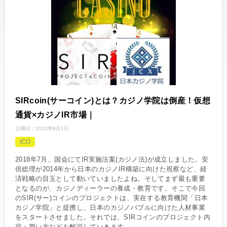
SIRcoin(サーコイン)とは？カジノ学院は倒産！仮想
通貨×カジノIR市場｜
公開日：
2022年9月1日
ICO
2018年7月、国会にてIR実施法案(カジノ法)が成立しました。安
倍総理が2014年から日本のカジノIR構築に向けた視察など、経
済戦略の目玉として動いていましたよね。そしてまず最も重要
となるのが、カジノディーラーの養成・教育です。そこで今回
のSIR(サー)コインのプロジェクトは、実在する教育機関「日本
カジノ学院」と提携し、日本のカジノバブルに向けた人材事業
をスタートさせました。それでは、SIRコインのプロジェクト内
容・買い方などを解説していきます。