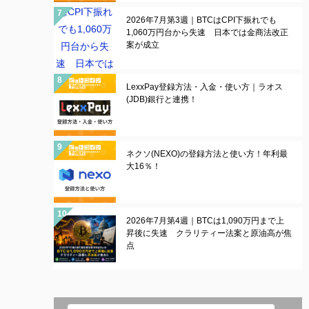
2026年7月第3週｜BTCはCPI下振れでも
1,060万円台から失速 日本では金商法改正
案が成立
LexxPay登録方法・入金・使い方｜ラオス
(JDB)銀行と連携！
ネクソ(NEXO)の登録方法と使い方！年利最
大16％！
2026年7月第4週｜BTCは1,090万円まで上
昇後に失速 クラリティー法案と原油高が焦
点