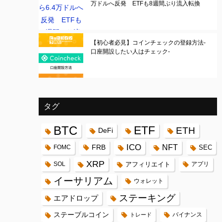
万ドルへ反発 ETFも8週間ぶり流入転換
【初心者必見】コインチェックの登録方法-
口座開設したい人はチェック-
タグ
BTC
ETF
ETH
DeFi
ICO
FRB
NFT
FOMC
SEC
XRP
SOL
アフィリエイト
アプリ
イーサリアム
ウォレット
ステーキング
エアドロップ
ステーブルコイン
バイナンス
トレード