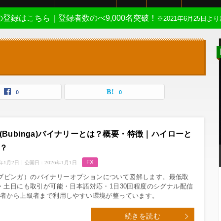
Eの登録はこちら｜登録者数のべ9,000名突破！
※2021年6月25日より
0
0
(Bubinga)バイナリーとは？概要・特徴｜ハイローと
？
FX
6年1月2日
公開日：
2026年1月1日
ga（ブビンガ）のバイナリーオプションについて図解します。最低取
・土日にも取引が可能・日本語対応・1日30回程度のシグナル配信
心者から上級者まで利用しやすい環境が整っています。
続きを読む