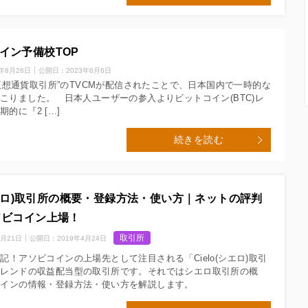
イン予備校TOP
5年8月26日
公開日：
2023年6月6日
”仮想通貨取引所”のTVCMが配信されたことで、日本国内で一時的な
こりました。 日本人ユーザーの参入よりビットコイン(BTC)レ
的に『2 […]
続きを読む
(シエロ)取引所の概要・登録方法・使い方｜ネットの評判
ソビコイン上場！
取引所
7月21日
公開日：
2019年4月24日
記！アソビコインの上場先として注目される「Cielo(シエロ)取引
トレンドの収益配当型の取引所です。それではシエロ取引所の概
コインの情報・登録方法・使い方を解説します。