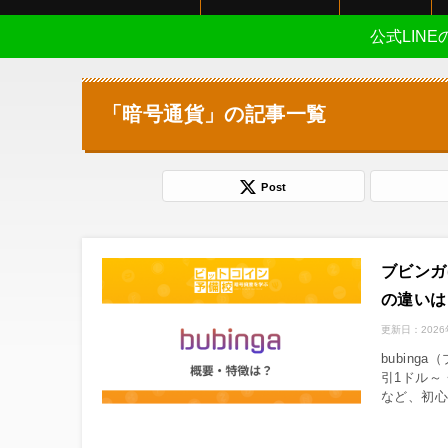
公式LIN
「暗号通貨」の記事一覧
Post
ブビンガ
の違いは
更新日：
202
bubin
引1ドル～
など、初