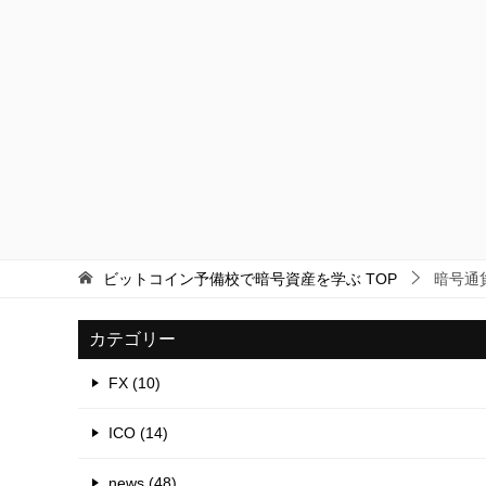
ビットコイン予備校で暗号資産を学ぶ
TOP
暗号通
カテゴリー
FX (10)
ICO (14)
news (48)