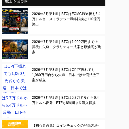
最新の記事
2026年8月第1週｜BTCはFOMC通過後も6.4
万ドル台 ストラテジー戦略転換と110億円
流出
2026年7月第4週｜BTCは1,090万円まで上
昇後に失速 クラリティー法案と原油高が焦
点
2026年7月第3週｜BTCはCPI下振れでも
1,060万円台から失速 日本では金商法改正
案が成立
2026年7月第2週｜BTCは5.7万ドルから6.4
万ドルへ反発 ETFも8週間ぶり流入転換
【初心者必見】コインチェックの登録方法-