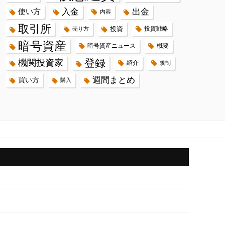
入金
出金
使い方
内容
取引所
投資
投資戦略
売り方
暗号資産
暗号資産ニュース
概要
登録
機関投資家
紹介
規制
週間まとめ
買い方
購入