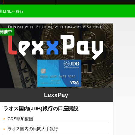
新LINEへ移行
開催中
LexxPay
ラオス国内(JDB)銀行の口座開設
CRS非加盟国
ラオス国内の民間大手銀行