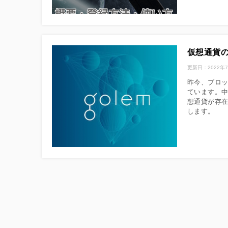
仮想通貨
更新日：
2022年
昨今、ブロ
ています。
想通貨が存
します。