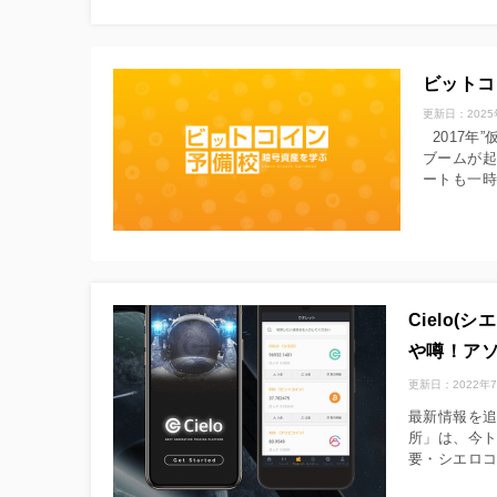
ビットコ
更新日：
202
2017年
ブームが起
ートも一時期
Cielo
や噂！ア
更新日：
2022年
最新情報を追
所」は、今
要・シエロ