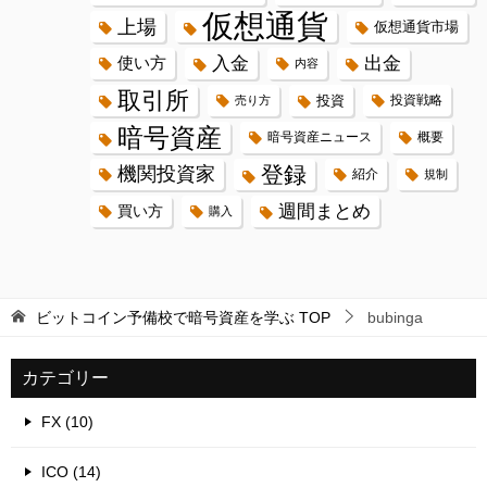
仮想通貨
上場
仮想通貨市場
入金
出金
使い方
内容
取引所
投資
投資戦略
売り方
暗号資産
暗号資産ニュース
概要
登録
機関投資家
紹介
規制
週間まとめ
買い方
購入
ビットコイン予備校で暗号資産を学ぶ
TOP
bubinga
カテゴリー
FX (10)
ICO (14)