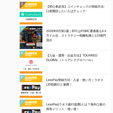
【初心者必見】コインチェックの登録方法-
口座開設したい人はチェック-
2026年8月第1週｜BTCはFOMC通過後も6.4
万ドル台 ストラテジー戦略転換と110億円
流出
【入金・運用・出金方法】TOUAREG
GLOBAL（トゥアレググローバル）
LexxPay登録方法・入金・使い方｜ラオス
(JDB)銀行と連携！
LexxPay(ラオス銀行提携)とは？海外口座の
保有メリット・使い道！