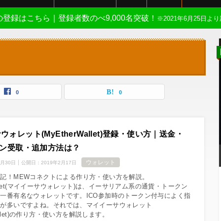
Eの登録はこちら｜登録者数のべ9,000名突破！
※2021年6月25日より
0
0
ォレット(MyEtherWallet)登録・使い方｜送金・
クン受取・追加方法は？
ウォレット
7月30日
公開日：
2019年2月17日
記！MEWコネクトによる作り方・使い方を解説。
Wallet(マイイーサウォレット)は、イーサリアム系の通貨・トークン
一番有名なウォレットです。ICO参加時のトークン付与によく指
とが多いですよね。それでは、マイイーサウォレット
Wallet)の作り方・使い方を解説します。