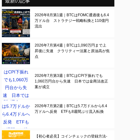
最新の記事
2026年8月第1週｜BTCはFOMC通過後も6.4
万ドル台 ストラテジー戦略転換と110億円
流出
2026年7月第4週｜BTCは1,090万円まで上
昇後に失速 クラリティー法案と原油高が焦
点
2026年7月第3週｜BTCはCPI下振れでも
1,060万円台から失速 日本では金商法改正
案が成立
2026年7月第2週｜BTCは5.7万ドルから6.4
万ドルへ反発 ETFも8週間ぶり流入転換
【初心者必見】コインチェックの登録方法-