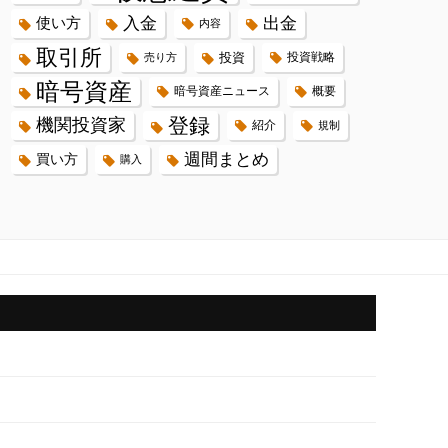
入金
出金
使い方
内容
取引所
投資
投資戦略
売り方
暗号資産
暗号資産ニュース
概要
登録
機関投資家
紹介
規制
週間まとめ
買い方
購入