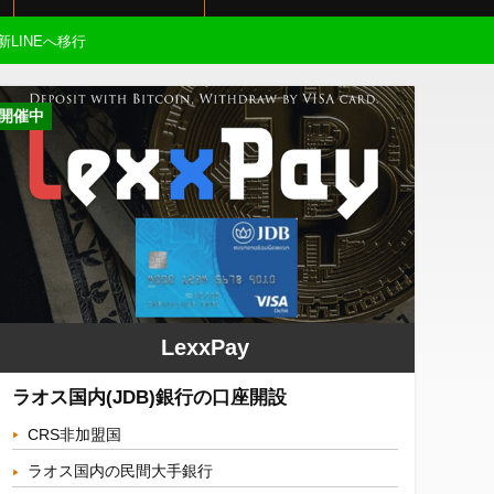
新LINEへ移行
開催中
LexxPay
ラオス国内(JDB)銀行の口座開設
CRS非加盟国
ラオス国内の民間大手銀行