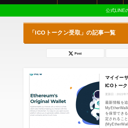
公式LIN
「ICOトークン受取」の記事一覧
Post
マイイーサウ
ICOトー
更新日：
2022年
最新情報を追
MyEther
を保管できる
定されるこ
(MyEther