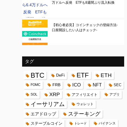
万ドルへ反発 ETFも8週間ぶり流入転換
【初心者必見】コインチェックの登録方法-
口座開設したい人はチェック-
タグ
BTC
ETF
ETH
DeFi
ICO
FRB
NFT
FOMC
SEC
XRP
SOL
アフィリエイト
アプリ
イーサリアム
ウォレット
ステーキング
エアドロップ
ステーブルコイン
バイナンス
トレード