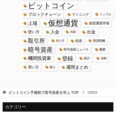
ビットコイン
ブロックチェーン
マイニング
リップル
仮想通貨
上場
仮想通貨市場
入金
出金
使い方
内容
取引所
投資
投資戦略
売り方
暗号資産
暗号資産ニュース
概要
登録
機関投資家
紹介
規制
週間まとめ
買い方
購入
ビットコイン予備校で暗号資産を学ぶ
TOP
OKEX
カテゴリー