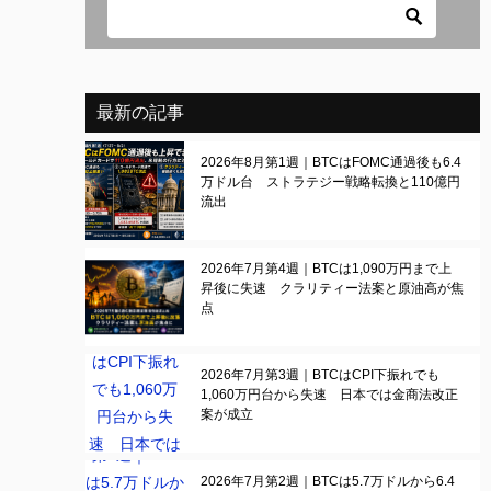
最新の記事
2026年8月第1週｜BTCはFOMC通過後も6.4
万ドル台 ストラテジー戦略転換と110億円
流出
2026年7月第4週｜BTCは1,090万円まで上
昇後に失速 クラリティー法案と原油高が焦
点
2026年7月第3週｜BTCはCPI下振れでも
1,060万円台から失速 日本では金商法改正
案が成立
2026年7月第2週｜BTCは5.7万ドルから6.4