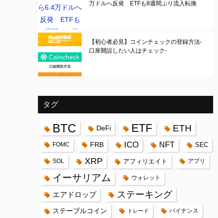
万ドルへ反発 ETFも8週間ぶり流入転換
【初心者必見】コインチェックの登録方法-
口座開設したい人はチェック-
タグ
BTC
ETF
ETH
DeFi
ICO
FRB
NFT
FOMC
SEC
XRP
SOL
アフィリエイト
アプリ
イーサリアム
ウォレット
ステーキング
エアドロップ
ステーブルコイン
バイナンス
トレード