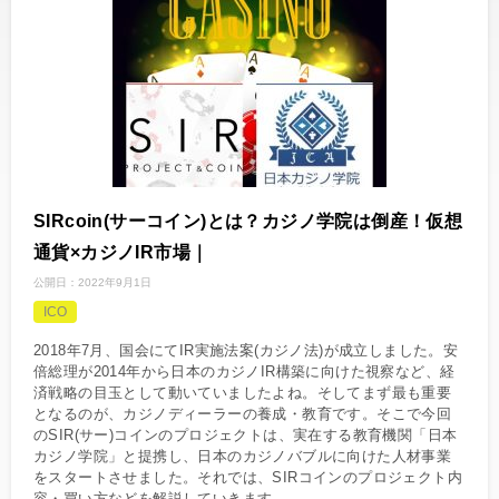
SIRcoin(サーコイン)とは？カジノ学院は倒産！仮想
通貨×カジノIR市場｜
公開日：
2022年9月1日
ICO
2018年7月、国会にてIR実施法案(カジノ法)が成立しました。安
倍総理が2014年から日本のカジノIR構築に向けた視察など、経
済戦略の目玉として動いていましたよね。そしてまず最も重要
となるのが、カジノディーラーの養成・教育です。そこで今回
のSIR(サー)コインのプロジェクトは、実在する教育機関「日本
カジノ学院」と提携し、日本のカジノバブルに向けた人材事業
をスタートさせました。それでは、SIRコインのプロジェクト内
容・買い方などを解説していきます。