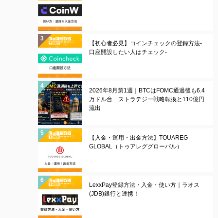
【初心者必見】コインチェックの登録方法-
口座開設したい人はチェック-
2026年8月第1週｜BTCはFOMC通過後も6.4
万ドル台 ストラテジー戦略転換と110億円
流出
【入金・運用・出金方法】TOUAREG
GLOBAL（トゥアレググローバル）
LexxPay登録方法・入金・使い方｜ラオス
(JDB)銀行と連携！