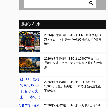
最新の記事
2026年8月第1週｜BTCはFOMC通過後も6.4
万ドル台 ストラテジー戦略転換と110億円
流出
2026年7月第4週｜BTCは1,090万円まで上
昇後に失速 クラリティー法案と原油高が焦
点
2026年7月第3週｜BTCはCPI下振れでも
1,060万円台から失速 日本では金商法改正
案が成立
2026年7月第2週｜BTCは5.7万ドルから6.4