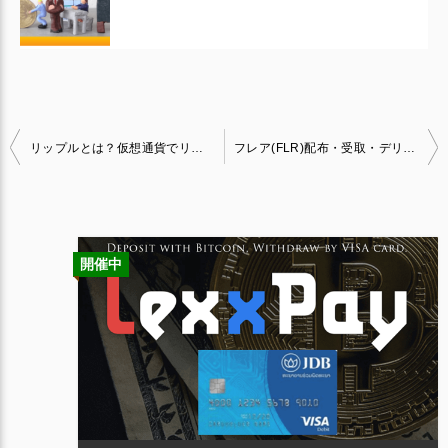
投
リップルとは？仮想通貨でリップルの特徴や内容を紹介！
フレア(FLR)配布・受取・デリゲート方法｜メタマスクと連携！
稿
ナ
ビ
開催中
ゲ
ー
シ
ョ
ン