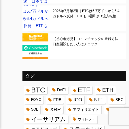
2026年7月第2週｜BTCは5.7万ドルから6.4
万ドルへ反発 ETFも8週間ぶり流入転換
【初心者必見】コインチェックの登録方法-
口座開設したい人はチェック-
タグ
BTC
ETF
ETH
DeFi
ICO
FRB
NFT
FOMC
SEC
XRP
SOL
アフィリエイト
アプリ
イーサリアム
ウォレット