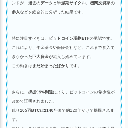
ンドが、
過去のデータ
と
半減期サイクル
、
機関投資家の
参入
などを総合的に分析した結果です。
特に注目すべきは、
ビットコイン現物ETF
の承認です。
これにより、年金基金や保険会社など、これまで参入で
きなかった
巨大資金
が流入し始めています。
この動きは
まだ始まったばかり
です。
さらに、
採掘95%到達
により、ビットコインの希少性が
改めて証明されました。
残り
105万BTC
は
2140年
まで約120年かけて採掘されま
す。