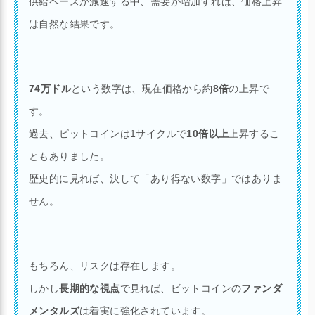
供給ペースが減速する中、需要が増加すれば、価格上昇
は自然な結果です。
74万ドル
という数字は、現在価格から約
8倍
の上昇で
す。
過去、ビットコインは1サイクルで
10倍以上
上昇するこ
ともありました。
歴史的に見れば、決して「あり得ない数字」ではありま
せん。
もちろん、リスクは存在します。
しかし
長期的な視点
で見れば、ビットコインの
ファンダ
メンタルズ
は着実に強化されています。