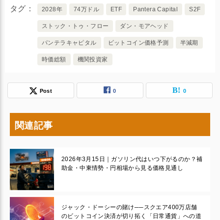
タグ
2028年
74万ドル
ETF
Pantera Capital
S2F
ストック・トゥ・フロー
ダン・モアヘッド
パンテラキャピタル
ビットコイン価格予測
半減期
時価総額
機関投資家
Post
0
0
関連記事
2026年3月15日｜ガソリン代はいつ下がるのか？補
助金・中東情勢・円相場から見る価格見通し
ジャック・ドーシーの賭け──スクエア400万店舗
のビットコイン決済が切り拓く「日常通貨」への道