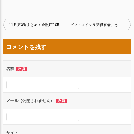
投
11月第3週まとめ：金融庁105銘柄金商法適用、BTC採掘95%到達、8.6万ドル急落
ビットコイン長期保有者、さらに16万3,000BTC売却の可能性──過去データが示唆する利確パターン
稿
ナ
コメントを残す
ビ
ゲ
名前
必須
ー
シ
ョ
ン
メール（公開されません）
必須
サイト