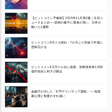
【ビットコイン予備校】2025年11月第2週｜注目ニ
ュースまとめ──恐怖の最中に賢者が買い、日本が
動いた1週間
ビットコイン9万ドル割れ - 7カ月ぶり安値で市場に
恐怖広がる
ビットコイン8.6万ドル台に急落、初期保有者2,050
億円売却と利下げ懸念
金融庁が示した「ETFデリバティブ規制」──投資
家心理と制度のすれ違い