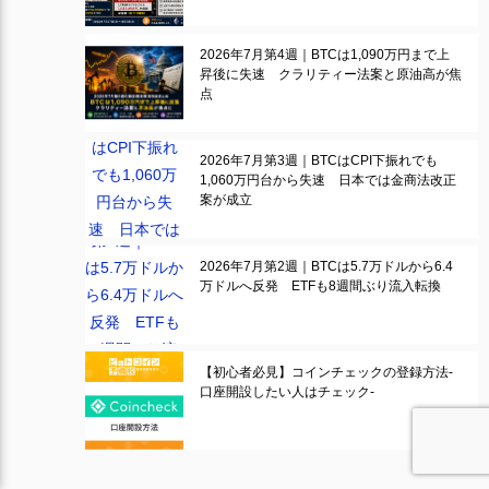
2026年7月第4週｜BTCは1,090万円まで上
昇後に失速 クラリティー法案と原油高が焦
点
2026年7月第3週｜BTCはCPI下振れでも
1,060万円台から失速 日本では金商法改正
案が成立
2026年7月第2週｜BTCは5.7万ドルから6.4
万ドルへ反発 ETFも8週間ぶり流入転換
【初心者必見】コインチェックの登録方法-
口座開設したい人はチェック-