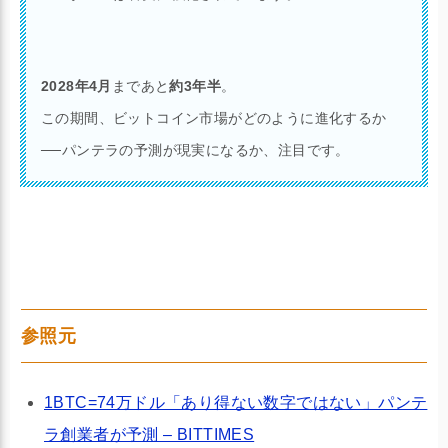
2028年4月
まであと
約3年半
。
この期間、ビットコイン市場がどのように進化するか
──パンテラの予測が現実になるか、注目です。
参照元
1BTC=74万ドル「あり得ない数字ではない」パンテ
ラ創業者が予測 – BITTIMES