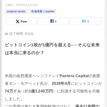
公開日：
2025年11月25日
original-series
市場考察｜market
Post
0
0
📖 読了時間: 約5分
ビットコイン1枚が1億円を超える──そんな未来
は本当に来るのか？
米国の仮想通貨ヘッジファンド
Pantera Capital
の創業
者ダン・モアヘッド氏が、
2028年4月
にビットコインが
74万ドル
（約
1億1,240万円
）に到達する可能性を示唆
しました。
この予測は単なる希望的観測ではなく、
過去11年間の