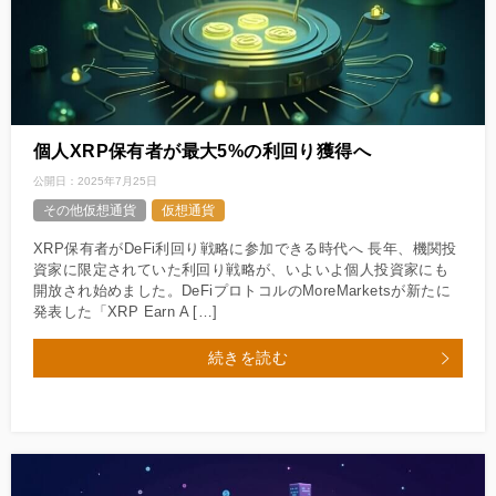
個人XRP保有者が最大5%の利回り獲得へ
公開日：
2025年7月25日
その他仮想通貨
仮想通貨
XRP保有者がDeFi利回り戦略に参加できる時代へ 長年、機関投
資家に限定されていた利回り戦略が、いよいよ個人投資家にも
開放され始めました。DeFiプロトコルのMoreMarketsが新たに
発表した「XRP Earn A […]
続きを読む