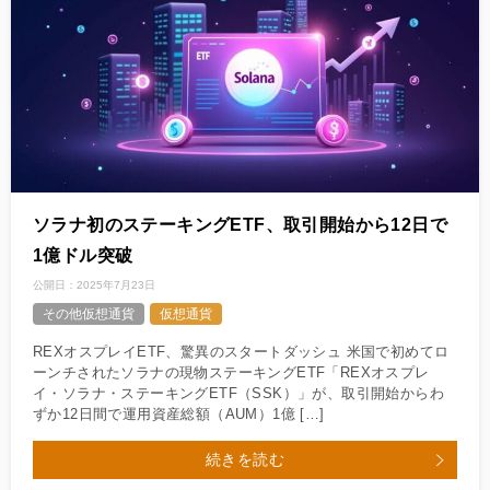
ソラナ初のステーキングETF、取引開始から12日で
1億ドル突破
公開日：
2025年7月23日
その他仮想通貨
仮想通貨
REXオスプレイETF、驚異のスタートダッシュ 米国で初めてロ
ーンチされたソラナの現物ステーキングETF「REXオスプレ
イ・ソラナ・ステーキングETF（SSK）」が、取引開始からわ
ずか12日間で運用資産総額（AUM）1億 […]
続きを読む