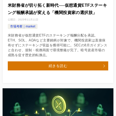
米財務省が切り拓く新時代──仮想通貨ETFステーキ
ング報酬承認が変える「機関投資家の選択肢」
公開日：
2025年11月11日
市場考察｜market
米財務省が仮想通貨ETFのステーキング報酬分配を承認。
ETH、SOL、ADAなど主要銘柄が対象で、機関投資家は直接保
有せずにステーキング収益を獲得可能に。SECの8月ガイダンス
と合わせ、規制・税務両面で環境整備が完了。暗号資産市場の
成熟を促す歴史的転換点。
続きを読む