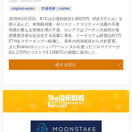
公開日：
2026年2月25日
original-series
市場考察｜market
2026年2月25日、BTCは心理的節目1,000万円（約6.5万ドル）を
割り込んだ。米関税再燃・AIリスク・クラリティー法案の不透
明感が重なる現物主導の下落。ロシアではプーチン大統領が仮
想通貨没収を合法化する法案に署名。イーサリアム財団は約7万
ETHをステーキングへ転換し、長年の売却依存から方針変更。
またBraiinsのハッシュパワーレンタルを使ったソロマイナーが
約1.2万円のコストで3.125BTCの採掘に成功した。
続きを読む