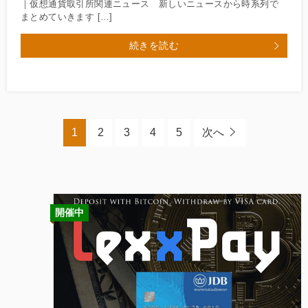
｜仮想通貨取引所関連ニュース 新しいニュースから時系列で
まとめていきます […]
続きを読む
1
2
3
4
5
次へ
開催中