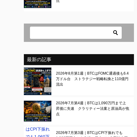
点
最新の記事
2026年8月第1週｜BTCはFOMC通過後も6.4
万ドル台 ストラテジー戦略転換と110億円
流出
2026年7月第4週｜BTCは1,090万円まで上
昇後に失速 クラリティー法案と原油高が焦
点
2026年7月第3週｜BTCはCPI下振れでも