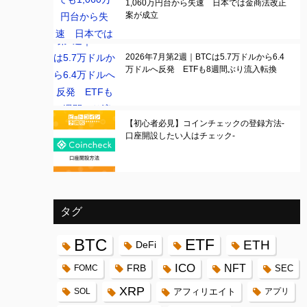
1,060万円台から失速 日本では金商法改正
案が成立
2026年7月第2週｜BTCは5.7万ドルから6.4
万ドルへ反発 ETFも8週間ぶり流入転換
【初心者必見】コインチェックの登録方法-
口座開設したい人はチェック-
タグ
BTC
ETF
ETH
DeFi
ICO
FRB
NFT
FOMC
SEC
XRP
SOL
アフィリエイト
アプリ