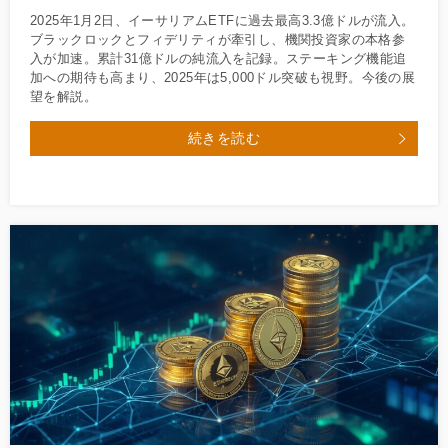
2025年1月2日、イーサリアムETFに過去最高3.3億ドルが流入。
ブラックロックとフィデリティが牽引し、機関投資家の本格参
入が加速。累計31億ドルの純流入を記録。ステーキング機能追
加への期待も高まり、2025年は5,000ドル突破も視野。今後の展
望を解説。
続きを読む