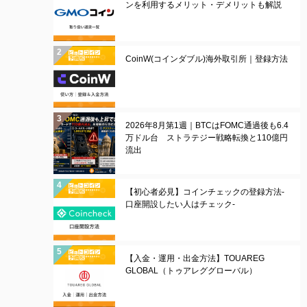
ンを利用するメリット・デメリットも解説
CoinW(コインダブル)海外取引所｜登録方法
2026年8月第1週｜BTCはFOMC通過後も6.4
万ドル台 ストラテジー戦略転換と110億円
流出
【初心者必見】コインチェックの登録方法-
口座開設したい人はチェック-
【入金・運用・出金方法】TOUAREG
GLOBAL（トゥアレググローバル）