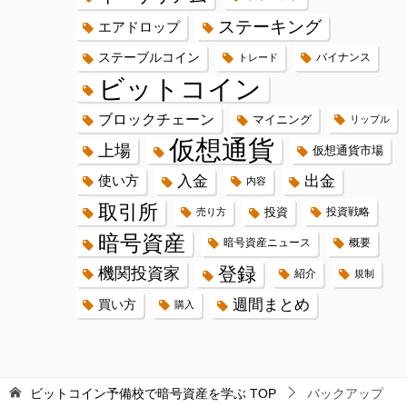
ステーキング
エアドロップ
ステーブルコイン
バイナンス
トレード
ビットコイン
ブロックチェーン
マイニング
リップル
仮想通貨
上場
仮想通貨市場
入金
出金
使い方
内容
取引所
投資
投資戦略
売り方
暗号資産
暗号資産ニュース
概要
登録
機関投資家
紹介
規制
週間まとめ
買い方
購入
ビットコイン予備校で暗号資産を学ぶ
TOP
バックアップ