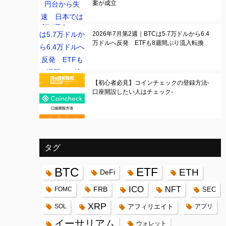
案が成立
2026年7月第2週｜BTCは5.7万ドルから6.4
万ドルへ反発 ETFも8週間ぶり流入転換
【初心者必見】コインチェックの登録方法-
口座開設したい人はチェック-
タグ
BTC
ETF
ETH
DeFi
ICO
FRB
NFT
FOMC
SEC
XRP
SOL
アフィリエイト
アプリ
イーサリアム
ウォレット