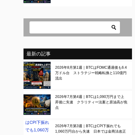
最新の記事
2026年8月第1週｜BTCはFOMC通過後も6.4
万ドル台 ストラテジー戦略転換と110億円
流出
2026年7月第4週｜BTCは1,090万円まで上
昇後に失速 クラリティー法案と原油高が焦
点
2026年7月第3週｜BTCはCPI下振れでも
1,060万円台から失速 日本では金商法改正