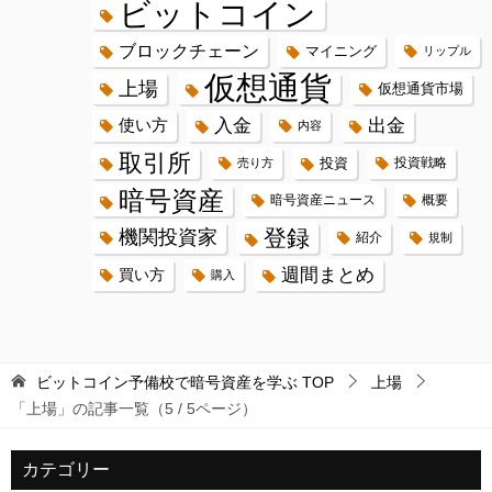
ビットコイン
ブロックチェーン
マイニング
リップル
仮想通貨
上場
仮想通貨市場
入金
出金
使い方
内容
取引所
投資
投資戦略
売り方
暗号資産
暗号資産ニュース
概要
登録
機関投資家
紹介
規制
週間まとめ
買い方
購入
ビットコイン予備校で暗号資産を学ぶ
TOP
上場
「上場」の記事一覧（5 / 5ページ）
カテゴリー