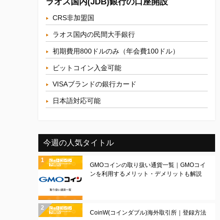
ラオス国内(JDB)銀行の口座開設
CRS非加盟国
ラオス国内の民間大手銀行
初期費用800ドルのみ（年会費100ドル）
ビットコイン入金可能
VISAブランドの銀行カード
日本語対応可能
今週の人気タイトル
GMOコインの取り扱い通貨一覧｜GMOコイ
ンを利用するメリット・デメリットも解説
CoinW(コインダブル)海外取引所｜登録方法