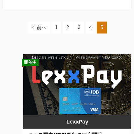
前へ
1
2
3
4
5
開催中
LexxPay