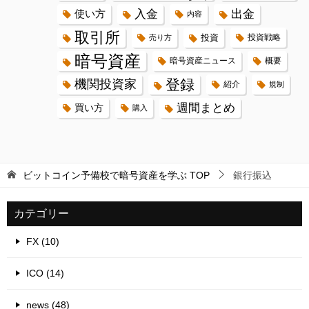
入金
出金
使い方
内容
取引所
投資
投資戦略
売り方
暗号資産
暗号資産ニュース
概要
登録
機関投資家
紹介
規制
週間まとめ
買い方
購入
ビットコイン予備校で暗号資産を学ぶ
TOP
銀行振込
カテゴリー
FX (10)
ICO (14)
news (48)