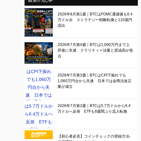
2026年8月第1週｜BTCはFOMC通過後も6.4
万ドル台 ストラテジー戦略転換と110億円
流出
2026年7月第4週｜BTCは1,090万円まで上
昇後に失速 クラリティー法案と原油高が焦
点
2026年7月第3週｜BTCはCPI下振れでも
1,060万円台から失速 日本では金商法改正
案が成立
2026年7月第2週｜BTCは5.7万ドルから6.4
万ドルへ反発 ETFも8週間ぶり流入転換
【初心者必見】コインチェックの登録方法-