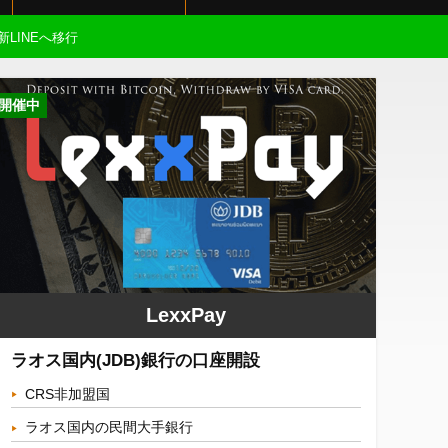
新LINEへ移行
開催中
LexxPay
ラオス国内(JDB)銀行の口座開設
CRS非加盟国
ラオス国内の民間大手銀行