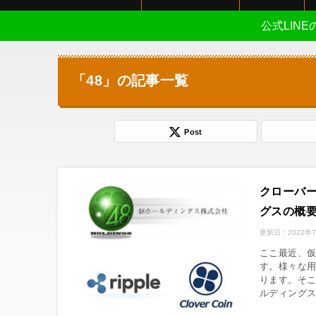
公式LIN
「48」の記事一覧
Post
クローバー
グスの概
更新日：
2022年
ここ最近、
す。様々な
ります。そこ
ルディング