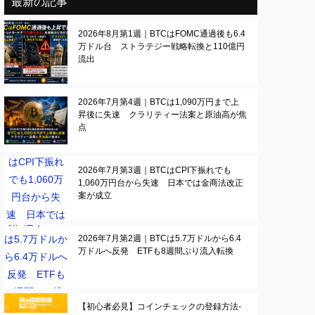
最新の記事
2026年8月第1週｜BTCはFOMC通過後も6.4
万ドル台 ストラテジー戦略転換と110億円
流出
2026年7月第4週｜BTCは1,090万円まで上
昇後に失速 クラリティー法案と原油高が焦
点
2026年7月第3週｜BTCはCPI下振れでも
1,060万円台から失速 日本では金商法改正
案が成立
2026年7月第2週｜BTCは5.7万ドルから6.4
万ドルへ反発 ETFも8週間ぶり流入転換
【初心者必見】コインチェックの登録方法-