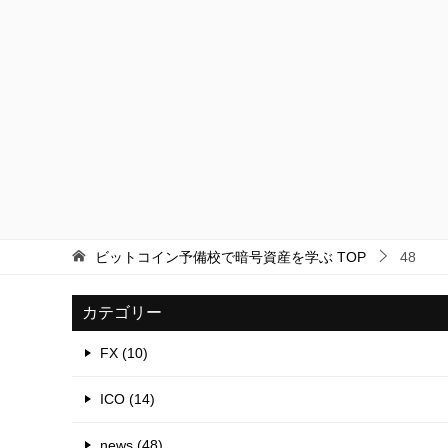
ビットコイン予備校で暗号資産を学ぶ
TOP
48
カテゴリー
FX (10)
ICO (14)
news (48)