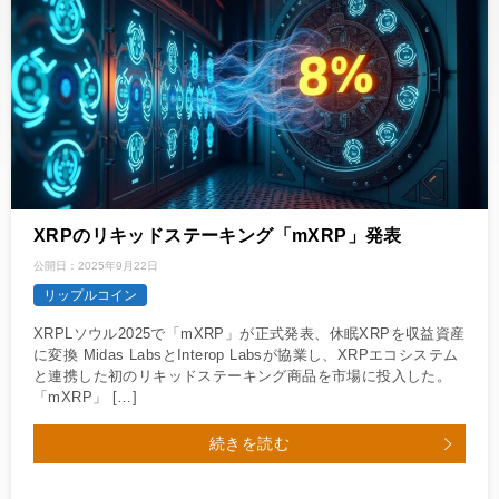
XRPのリキッドステーキング「mXRP」発表
公開日：
2025年9月22日
リップルコイン
XRPLソウル2025で「mXRP」が正式発表、休眠XRPを収益資産
に変換 Midas LabsとInterop Labsが協業し、XRPエコシステム
と連携した初のリキッドステーキング商品を市場に投入した。
「mXRP」 […]
続きを読む