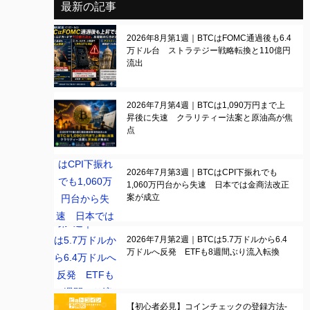
最新の記事
2026年8月第1週｜BTCはFOMC通過後も6.4
万ドル台 ストラテジー戦略転換と110億円
流出
2026年7月第4週｜BTCは1,090万円まで上
昇後に失速 クラリティー法案と原油高が焦
点
2026年7月第3週｜BTCはCPI下振れでも
1,060万円台から失速 日本では金商法改正
案が成立
2026年7月第2週｜BTCは5.7万ドルから6.4
万ドルへ反発 ETFも8週間ぶり流入転換
【初心者必見】コインチェックの登録方法-