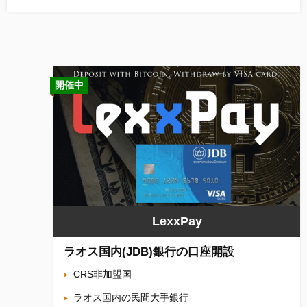
開催中
LexxPay
ラオス国内(JDB)銀行の口座開設
CRS非加盟国
ラオス国内の民間大手銀行