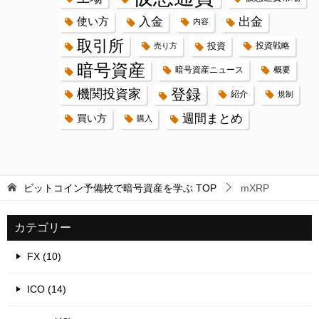
入金
出金
使い方
内容
取引所
投資
投資戦略
売り方
暗号資産
暗号資産ニュース
概要
登録
機関投資家
紹介
規制
週間まとめ
買い方
購入
ビットコイン予備校で暗号資産を学ぶ
TOP
mXRP
カテゴリー
FX (10)
ICO (14)