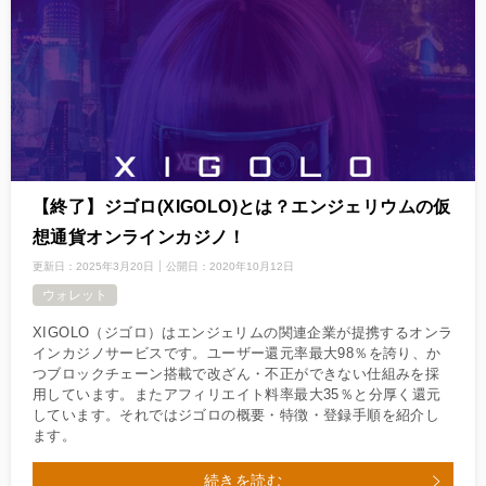
【終了】ジゴロ(XIGOLO)とは？エンジェリウムの仮
想通貨オンラインカジノ！
更新日：
2025年3月20日
公開日：
2020年10月12日
ウォレット
XIGOLO（ジゴロ）はエンジェリムの関連企業が提携するオンラ
インカジノサービスです。ユーザー還元率最大98％を誇り、か
つブロックチェーン搭載で改ざん・不正ができない仕組みを採
用しています。またアフィリエイト料率最大35％と分厚く還元
しています。それではジゴロの概要・特徴・登録手順を紹介し
ます。
続きを読む