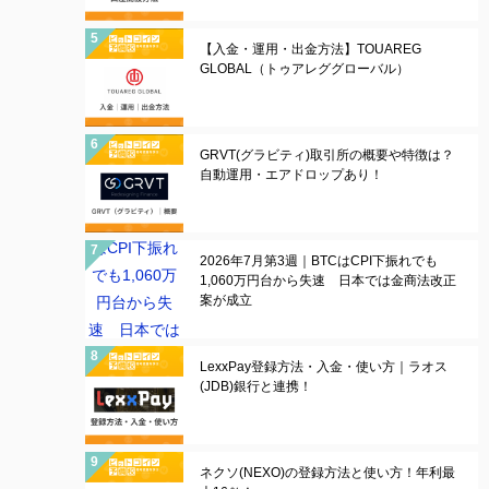
【入金・運用・出金方法】TOUAREG
GLOBAL（トゥアレググローバル）
GRVT(グラビティ)取引所の概要や特徴は？
自動運用・エアドロップあり！
2026年7月第3週｜BTCはCPI下振れでも
1,060万円台から失速 日本では金商法改正
案が成立
LexxPay登録方法・入金・使い方｜ラオス
(JDB)銀行と連携！
ネクソ(NEXO)の登録方法と使い方！年利最