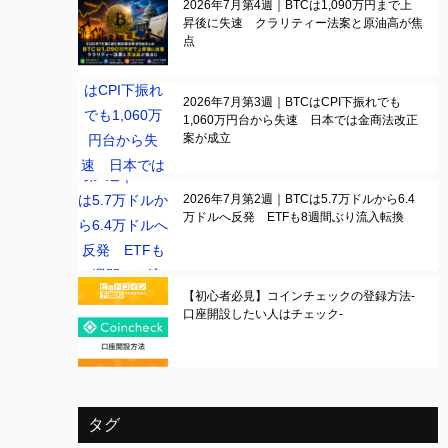
2026年7月第4週｜BTCは1,090万円まで上
昇後に失速 クラリティー法案と原油高が焦
点
2026年7月第3週｜BTCはCPI下振れでも
1,060万円台から失速 日本では金商法改正
案が成立
2026年7月第2週｜BTCは5.7万ドルから6.4
万ドルへ反発 ETFも8週間ぶり流入転換
【初心者必見】コインチェックの登録方法-
口座開設したい人はチェック-
タグ