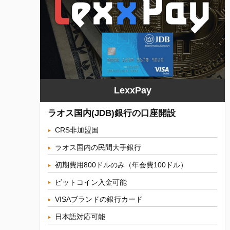
LexxPay
ラオス国内(JDB)銀行の口座開設
CRS非加盟国
ラオス国内の民間大手銀行
初期費用800ドルのみ（年会費100ドル）
ビットコイン入金可能
VISAブランドの銀行カード
日本語対応可能