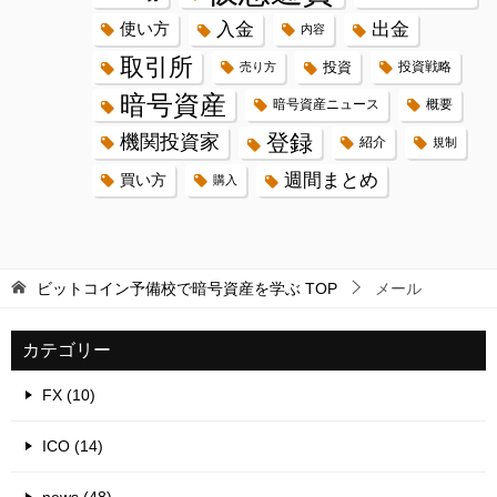
入金
出金
使い方
内容
取引所
投資
投資戦略
売り方
暗号資産
暗号資産ニュース
概要
登録
機関投資家
紹介
規制
週間まとめ
買い方
購入
ビットコイン予備校で暗号資産を学ぶ
TOP
メール
カテゴリー
FX (10)
ICO (14)