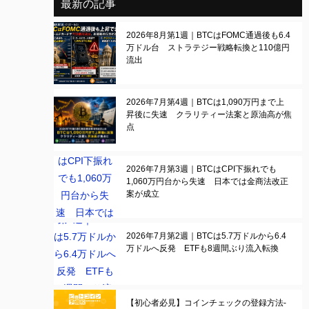
最新の記事
2026年8月第1週｜BTCはFOMC通過後も6.4
万ドル台 ストラテジー戦略転換と110億円
流出
2026年7月第4週｜BTCは1,090万円まで上
昇後に失速 クラリティー法案と原油高が焦
点
2026年7月第3週｜BTCはCPI下振れでも
1,060万円台から失速 日本では金商法改正
案が成立
2026年7月第2週｜BTCは5.7万ドルから6.4
万ドルへ反発 ETFも8週間ぶり流入転換
【初心者必見】コインチェックの登録方法-