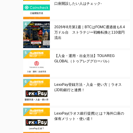
口座開設したい人はチェック-
2026年8月第1週｜BTCはFOMC通過後も6.4
万ドル台 ストラテジー戦略転換と110億円
流出
【入金・運用・出金方法】TOUAREG
GLOBAL（トゥアレググローバル）
LexxPay登録方法・入金・使い方｜ラオス
(JDB)銀行と連携！
LexxPay(ラオス銀行提携)とは？海外口座の
保有メリット・使い道！