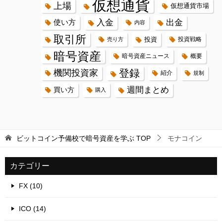
仮想通貨
上場
仮想通貨市場
入金
出金
使い方
内容
取引所
投資
投資戦略
売り方
暗号資産
暗号資産ニュース
概要
登録
機関投資家
紹介
規制
週間まとめ
買い方
購入
ビットコイン予備校で暗号資産を学ぶ
TOP
モナコイン
カテゴリー
FX (10)
ICO (14)