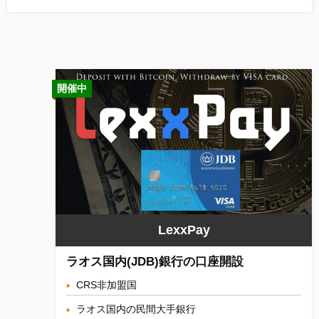
開催中
LexxPay
ラオス国内(JDB)銀行の口座開設
CRS非加盟国
ラオス国内の民間大手銀行