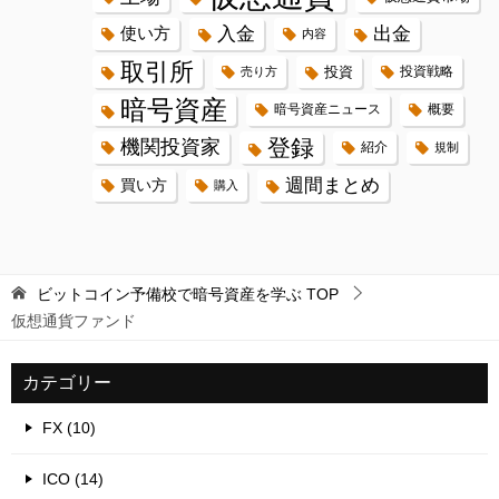
入金
出金
使い方
内容
取引所
投資
投資戦略
売り方
暗号資産
暗号資産ニュース
概要
登録
機関投資家
紹介
規制
週間まとめ
買い方
購入
ビットコイン予備校で暗号資産を学ぶ
TOP
仮想通貨ファンド
カテゴリー
FX (10)
ICO (14)