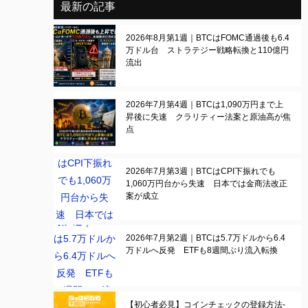
最新の記事
2026年8月第1週｜BTCはFOMC通過後も6.4
万ドル台 ストラテジー戦略転換と110億円
流出
2026年7月第4週｜BTCは1,090万円まで上
昇後に失速 クラリティー法案と原油高が焦
点
2026年7月第3週｜BTCはCPI下振れでも
1,060万円台から失速 日本では金商法改正
案が成立
2026年7月第2週｜BTCは5.7万ドルから6.4
万ドルへ反発 ETFも8週間ぶり流入転換
【初心者必見】コインチェックの登録方法-