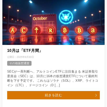
10月は「ETF月間」
公開日：
2025年9月30日
その他仮想通貨
SECが一斉判断へ、アルトコインETFに注目集まる 米証券取引
委員会（SEC）は、10月に16本の仮想通貨ETFについて最終判
断を下す予定です。 これらはソラナ（SOL）、XRP、ライトコ
イン（LTC）、ドージコイン（D […]
続きを読む