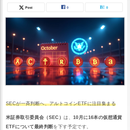
Post
0
0
SECが一斉判断へ、アルトコインETFに注目集まる
米証券取引委員会（SEC）
は、
10月に16本の仮想通貨
ETFについて最終判断
を下す予定です。