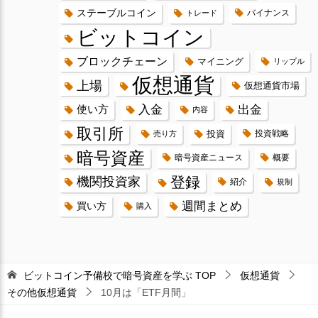
ステーブルコイン
バイナンス
トレード
ビットコイン
ブロックチェーン
マイニング
リップル
仮想通貨
上場
仮想通貨市場
入金
出金
使い方
内容
取引所
投資
投資戦略
売り方
暗号資産
暗号資産ニュース
概要
登録
機関投資家
紹介
規制
週間まとめ
買い方
購入
ビットコイン予備校で暗号資産を学ぶ
TOP
仮想通貨
その他仮想通貨
10月は「ETF月間」