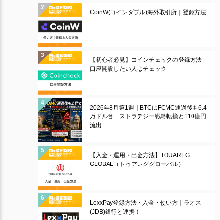
CoinW(コインダブル)海外取引所｜登録方法
【初心者必見】コインチェックの登録方法-
口座開設したい人はチェック-
2026年8月第1週｜BTCはFOMC通過後も6.4
万ドル台 ストラテジー戦略転換と110億円
流出
【入金・運用・出金方法】TOUAREG
GLOBAL（トゥアレググローバル）
LexxPay登録方法・入金・使い方｜ラオス
(JDB)銀行と連携！