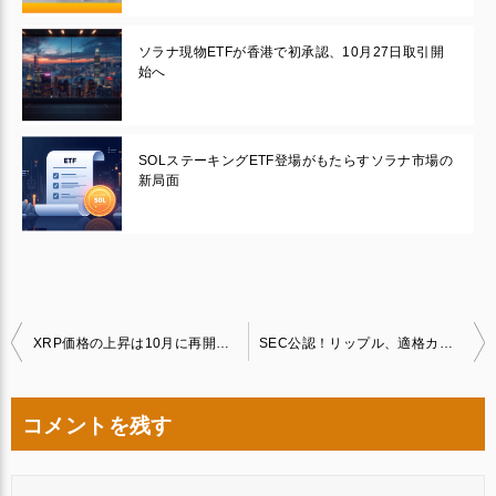
ソラナ現物ETFが香港で初承認、10月27日取引開
始へ
SOLステーキングETF登場がもたらすソラナ市場の
新局面
投
XRP価格の上昇は10月に再開するのか？
SEC公認！リップル、適格カストディアンへ
稿
ナ
コメントを残す
ビ
ゲ