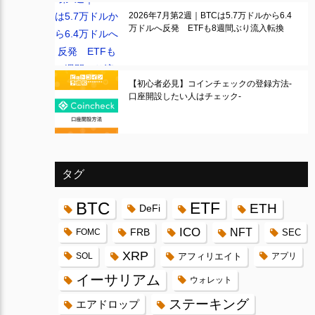
2026年7月第2週｜BTCは5.7万ドルから6.4
万ドルへ反発 ETFも8週間ぶり流入転換
【初心者必見】コインチェックの登録方法-
口座開設したい人はチェック-
タグ
BTC
ETF
ETH
DeFi
ICO
FRB
NFT
FOMC
SEC
XRP
SOL
アフィリエイト
アプリ
イーサリアム
ウォレット
ステーキング
エアドロップ