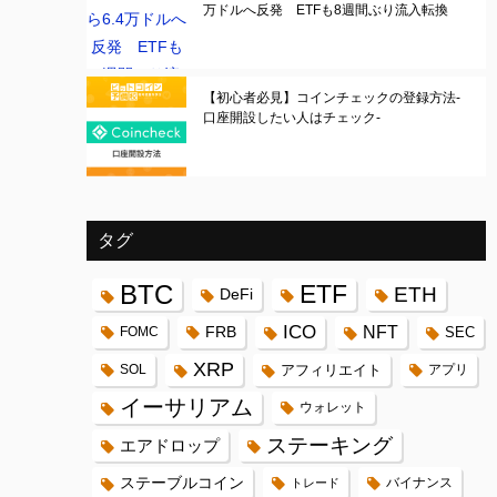
万ドルへ反発 ETFも8週間ぶり流入転換
【初心者必見】コインチェックの登録方法-
口座開設したい人はチェック-
タグ
BTC
ETF
ETH
DeFi
ICO
FRB
NFT
FOMC
SEC
XRP
SOL
アフィリエイト
アプリ
イーサリアム
ウォレット
ステーキング
エアドロップ
ステーブルコイン
バイナンス
トレード