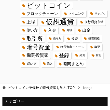
ビットコイン
ブロックチェーン
マイニング
リップル
仮想通貨
上場
仮想通貨市場
入金
出金
使い方
内容
取引所
投資
投資戦略
売り方
暗号資産
暗号資産ニュース
概要
登録
機関投資家
紹介
規制
週間まとめ
買い方
購入
ビットコイン予備校で暗号資産を学ぶ
TOP
kanga
カテゴリー