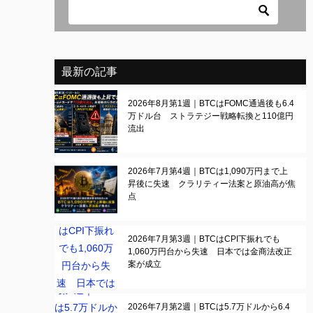
最新の記事
2026年8月第1週｜BTCはFOMC通過後も6.4
万ドル台 ストラテジー戦略転換と110億円
流出
2026年7月第4週｜BTCは1,090万円まで上
昇後に失速 クラリティー法案と原油高が焦
点
2026年7月第3週｜BTCはCPI下振れでも
1,060万円台から失速 日本では金商法改正
案が成立
2026年7月第2週｜BTCは5.7万ドルから6.4