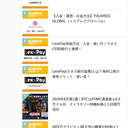
【入金・運用・出金方法】TOUAREG
GLOBAL（トゥアレググローバル）
LexxPay登録方法・入金・使い方｜ラオス
(JDB)銀行と連携！
LexxPay(ラオス銀行提携)とは？海外口座の
保有メリット・使い道！
2026年8月第1週｜BTCはFOMC通過後も6.4
万ドル台 ストラテジー戦略転換と110億円
流出
GRVT(グラビティ)取引所の概要や特徴は？