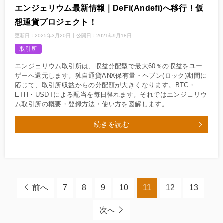
エンジェリウム最新情報｜DeFi(Andefi)へ移行！仮
想通貨プロジェクト！
更新日：
2025年3月20日
公開日：
2021年9月18日
取引所
エンジェリウム取引所は、収益分配型で最大60％の収益をユー
ザーへ還元します。独自通貨ANX保有量・ヘブン(ロック)期間に
応じて、取引所収益からの分配額が大きくなります。BTC・
ETH・USDTによる配当を毎日得れます。それではエンジェリウ
ム取引所の概要・登録方法・使い方を図解します。
続きを読む
前へ
7
8
9
10
11
12
13
次へ