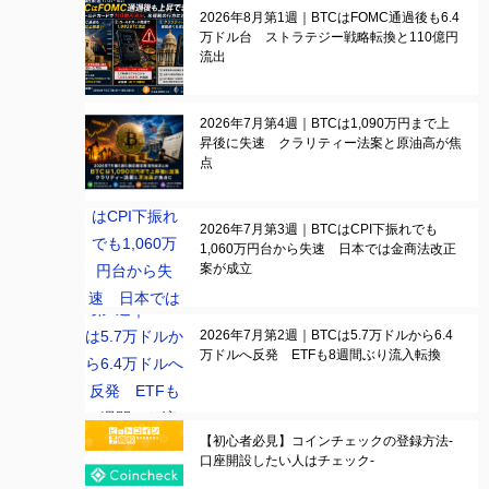
2026年8月第1週｜BTCはFOMC通過後も6.4
万ドル台 ストラテジー戦略転換と110億円
流出
2026年7月第4週｜BTCは1,090万円まで上
昇後に失速 クラリティー法案と原油高が焦
点
2026年7月第3週｜BTCはCPI下振れでも
1,060万円台から失速 日本では金商法改正
案が成立
2026年7月第2週｜BTCは5.7万ドルから6.4
万ドルへ反発 ETFも8週間ぶり流入転換
【初心者必見】コインチェックの登録方法-
口座開設したい人はチェック-