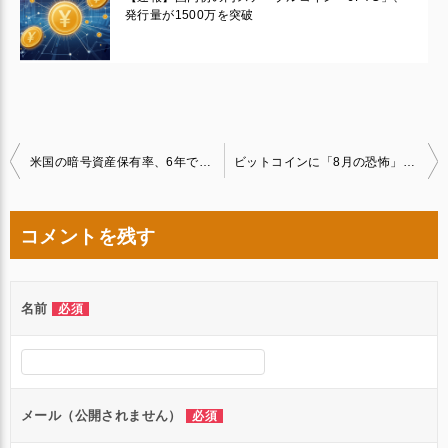
発行量が1500万を突破
投
米国の暗号資産保有率、6年で8倍に
ビットコインに「8月の恐怖」警戒感、VIX指数が示すボラティリティ上昇の兆し
稿
ナ
コメントを残す
ビ
ゲ
名前
必須
ー
シ
ョ
ン
メール（公開されません）
必須