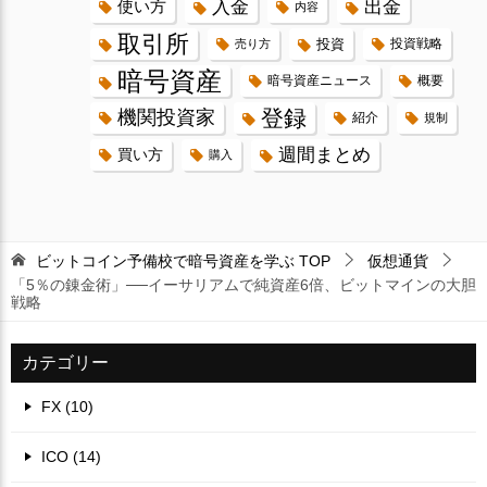
入金
出金
使い方
内容
取引所
投資
投資戦略
売り方
暗号資産
暗号資産ニュース
概要
登録
機関投資家
紹介
規制
週間まとめ
買い方
購入
ビットコイン予備校で暗号資産を学ぶ
TOP
仮想通貨
「5％の錬金術」──イーサリアムで純資産6倍、ビットマインの大胆
戦略
カテゴリー
FX (10)
ICO (14)