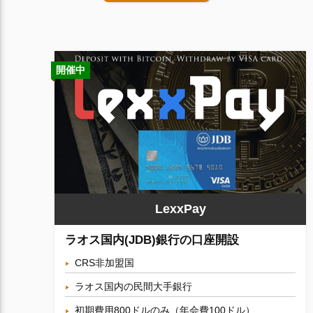
開催中
LexxPay
ラオス国内(JDB)銀行の口座開設
CRS非加盟国
ラオス国内の民間大手銀行
初期費用800ドルのみ（年会費100ドル）