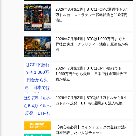
2026年8月第1週｜BTCはFOMC通過後も6.4
万ドル台 ストラテジー戦略転換と110億円
流出
2026年7月第4週｜BTCは1,090万円まで上
昇後に失速 クラリティー法案と原油高が焦
点
2026年7月第3週｜BTCはCPI下振れでも
1,060万円台から失速 日本では金商法改正
案が成立
2026年7月第2週｜BTCは5.7万ドルから6.4
万ドルへ反発 ETFも8週間ぶり流入転換
【初心者必見】コインチェックの登録方法-
口座開設したい人はチェック-