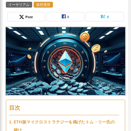
イーサリアム
仮想通貨
Post
0
0
目次
ETH版マイクロストラテジーを掲げたトム・リー氏の
賭け