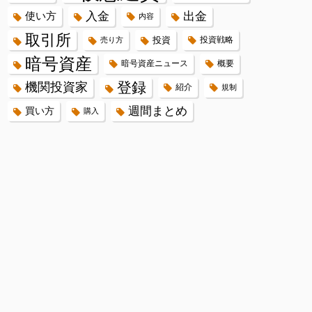
入金
出金
使い方
内容
取引所
投資
投資戦略
売り方
暗号資産
暗号資産ニュース
概要
登録
機関投資家
紹介
規制
週間まとめ
買い方
購入