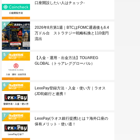
口座開設したい人はチェック-
2026年8月第1週｜BTCはFOMC通過後も6.4
万ドル台 ストラテジー戦略転換と110億円
流出
【入金・運用・出金方法】TOUAREG
GLOBAL（トゥアレググローバル）
LexxPay登録方法・入金・使い方｜ラオス
(JDB)銀行と連携！
LexxPay(ラオス銀行提携)とは？海外口座の
保有メリット・使い道！