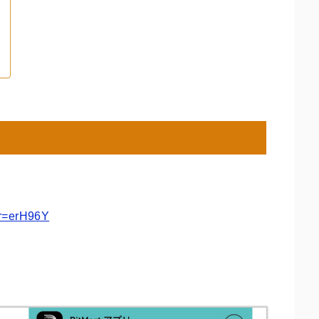
p?r=erH96Y