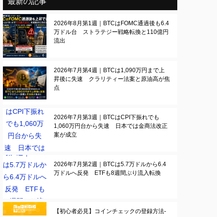
最新の記事
2026年8月第1週｜BTCはFOMC通過後も6.4
万ドル台 ストラテジー戦略転換と110億円
流出
2026年7月第4週｜BTCは1,090万円まで上
昇後に失速 クラリティー法案と原油高が焦
点
2026年7月第3週｜BTCはCPI下振れでも
1,060万円台から失速 日本では金商法改正
案が成立
2026年7月第2週｜BTCは5.7万ドルから6.4
万ドルへ反発 ETFも8週間ぶり流入転換
【初心者必見】コインチェックの登録方法-