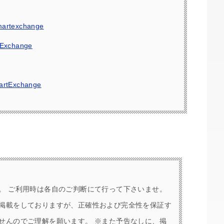
tmartexchange
rtExchange
MartExchange
。 ご利用時は各自のご判断にて行って下さいませ。
掲載をしておりますが、正確性および完全性を保証す
せんのでご理解を願います。 ※また予告なしに、掲