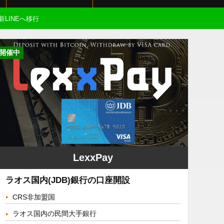
新LINEへ移行
開催中
LexxPay
ラオス国内(JDB)銀行の口座開設
CRS非加盟国
ラオス国内の民間大手銀行