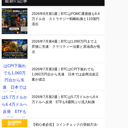
最新の記事
2026年8月第1週｜BTCはFOMC通過後も6.4
万ドル台 ストラテジー戦略転換と110億円
流出
2026年7月第4週｜BTCは1,090万円まで上
昇後に失速 クラリティー法案と原油高が焦
点
2026年7月第3週｜BTCはCPI下振れでも
1,060万円台から失速 日本では金商法改正
案が成立
2026年7月第2週｜BTCは5.7万ドルから6.4
万ドルへ反発 ETFも8週間ぶり流入転換
【初心者必見】コインチェックの登録方法-