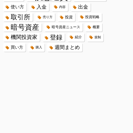
入金
出金
使い方
内容
取引所
投資
投資戦略
売り方
暗号資産
暗号資産ニュース
概要
登録
機関投資家
紹介
規制
週間まとめ
買い方
購入