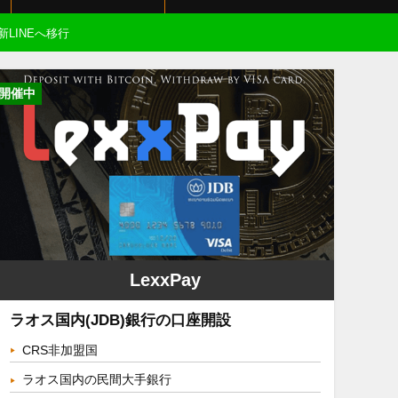
新LINEへ移行
開催中
LexxPay
ラオス国内(JDB)銀行の口座開設
CRS非加盟国
ラオス国内の民間大手銀行