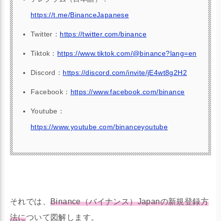
ビットコイン予備校で暗号資産を学ぶ
続きを読む
https://t.me/BinanceJapanese
Twitter：
https://twitter.com/binance
Tiktok：
https://www.tiktok.com/@binance?lang=en
Discord：
https://discord.com/invite/jE4wt8g2H2
Facebook：
https://www.facebook.com/binance
Youtube：
https://www.youtube.com/binanceyoutube
それでは、
Binance（バイナンス）Japanの新規登録方
法に
ついて図解します。