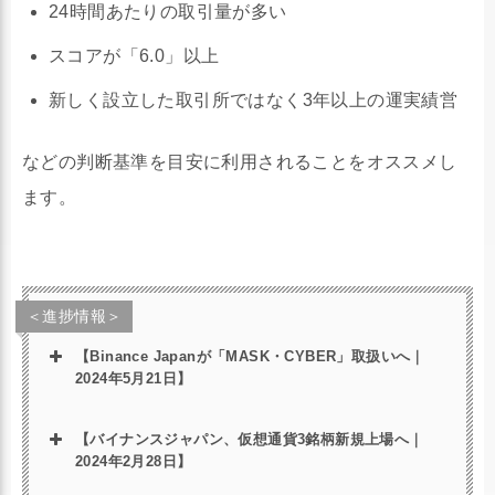
24時間あたりの取引量が多い
MonaCoin（モナコイン）・Flare(フレア)・
スコアが「6.0」以上
Cosplay Token（コスプレトークン）については中
止扱いとなり、取扱方針を決定次第改めてご案内い
新しく設立した取引所ではなく3年以上の運実績営
たします。
などの判断基準を目安に利用されることをオススメし
現在グローバルでBinance口座を持っていない方を
ます。
対象としています。既にグローバルのBinance口座
を保有されているお客様につきましては、8月14日
以降Binance Japanへの移行申込手続きが可能とな
＜進捗情報＞
り、12月1日以降新プラットフォームご利用開始可
【Binance Japanが「MASK・CYBER」取扱いへ｜
能となります。詳細につきましては、別途グローバ
2024年5月21日】
ルのBinance口座をお持ちのお客様宛にご案内いた
します。
【バイナンスジャパン、仮想通貨3銘柄新規上場へ｜
2024年2月28日】
現在、法人等（自然人以外）の新規口座開設は受け