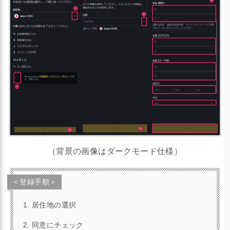
＜eKYC手順＞
人型アイコンをタップ
「本人確認」をタップ
「認証続行」をタップ
（背景の画像はダークモード仕様）
＜登録手順＞
居住地の選択
同意にチェック