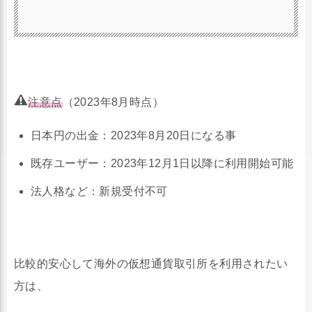
Binanceは世界で1億4千万人の利用者を有し、日次
取引高が約380億米ドルを超える世界最大規模の暗
号資産取引所を運営しています。
注意点
（2023年8月時点）
新規申込後、本人確認手続き等の各種必要手続きを
日本円の出金：2023年8月20日になる事
完了し、審査を通過したお客様が対象となります。
既存ユーザー：2023年12月1日以降に利用開始可能
2023年8月1日開始時点。
法人格など：新規受付不可
日本円の出金は8月20日以降可能となりますのでご
了承ください。詳細日時は別途対象のお客様にご案
内いたします。
比較的安心して海外の仮想通貨取引所を利用されたい
株式会社サクラエクスチェンジビットコイン旧体制
方は、
下でご提供していた銘柄のSymbol（シンボル）・