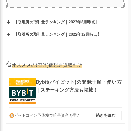
#BinanceJapan
#MASK
#CYBER
https://t.co/
#バイナンスジャパン
#BinanceJapan
付けておりません。
uAllqVdxxz
#ラップドビット
【取引所の取引量ランキング｜2023年8月時点】
コイン
#WrappedBitcoin
#ファイルコ
【取引所の取引量ランキング｜2022年12月時点】
イン
#Filecoin
#スイ
#Sui
May 22, 2024
https://t.co/ke39aD9IFD
オススメの(海外)仮想通貨取引所
February 28, 2024
Bybit(バイビット)の登録手順・使い方
｜ステーキング方法も掲載！
ビットコイン予備校で暗号資産を学ぶ
続きを読む