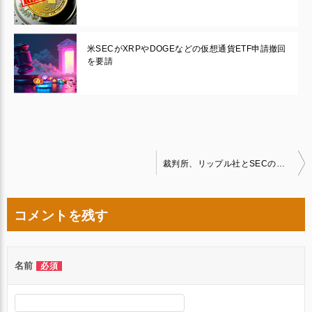
米SECがXRPやDOGEなどの仮想通貨ETF申請撤回
を要請
投
裁判所、リップル社とSECの和解案を正式に却下
稿
ナ
コメントを残す
ビ
ゲ
名前
必須
ー
シ