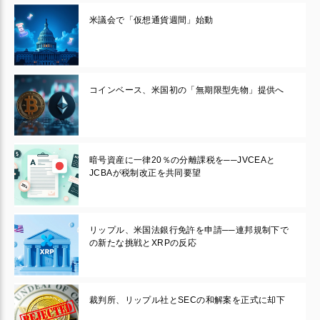
米議会で「仮想通貨週間」始動
コインベース、米国初の「無期限型先物」提供へ
暗号資産に一律20％の分離課税を──JVCEAと
JCBAが税制改正を共同要望
リップル、米国法銀行免許を申請──連邦規制下で
の新たな挑戦とXRPの反応
裁判所、リップル社とSECの和解案を正式に却下