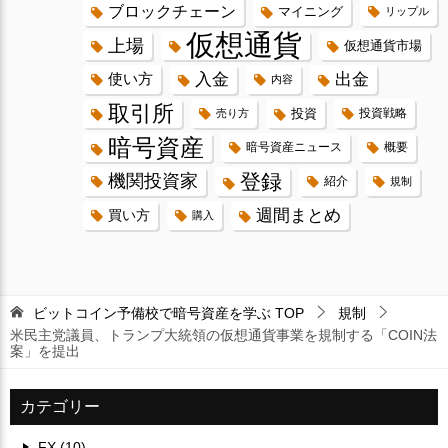
ブロックチェーン
マイニング
リップル
仮想通貨
上場
仮想通貨市場
入金
出金
使い方
内容
取引所
投資
投資戦略
売り方
暗号資産
暗号資産ニュース
概要
登録
機関投資家
紹介
規制
週間まとめ
買い方
購入
ビットコイン予備校で暗号資産を学ぶ
TOP
規制
米民主党議員、トランプ大統領の仮想通貨事業を規制する「COIN法
案」を提出
カテゴリー
FX (10)