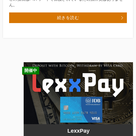
ん。
続きを読む
開催中
LexxPay