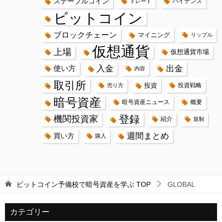
ステーブルコイン
バイナンス
トレード
ビットコイン
ブロックチェーン
マイニング
リップル
仮想通貨
上場
仮想通貨市場
入金
出金
使い方
内容
取引所
投資
投資戦略
売り方
暗号資産
暗号資産ニュース
概要
登録
機関投資家
紹介
規制
週間まとめ
買い方
購入
ビットコイン予備校で暗号資産を学ぶ
TOP
GLOBAL
カテゴリー