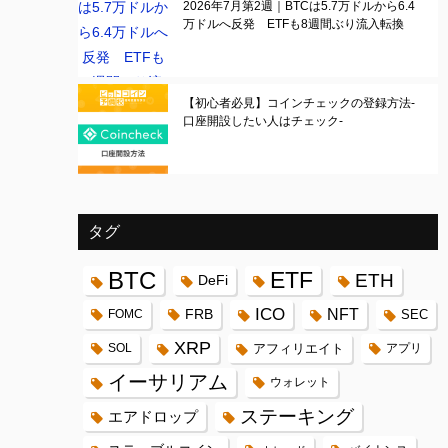
2026年7月第2週｜BTCは5.7万ドルから6.4
万ドルへ反発 ETFも8週間ぶり流入転換
【初心者必見】コインチェックの登録方法-
口座開設したい人はチェック-
タグ
BTC
ETF
ETH
DeFi
ICO
FRB
NFT
FOMC
SEC
XRP
SOL
アフィリエイト
アプリ
イーサリアム
ウォレット
ステーキング
エアドロップ